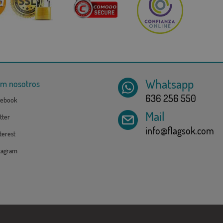
Whatsapp
om nosotros
636 256 550
ebook
Mail
tter
info@flagsok.com
erest
tagram