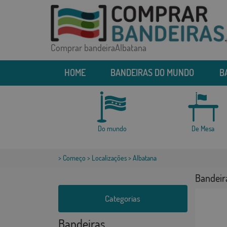
Comprar bandeiraAlbatana
HOME
BANDEIRAS DO MUNDO
B
Do mundo
De Mesa
>
Começo
>
Localizações
> Albatana
Bandeir
Categorias
Bandeiras