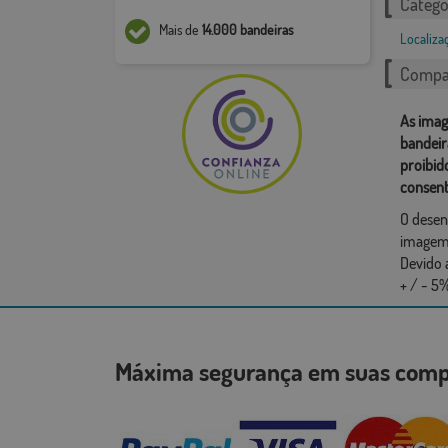
Catego
Mais de
14.000 bandeiras
Localiza
Compar
As imag
bandeir
proibid
consent
O desen
imagem,
Devido 
+ / - 5%
Máxima segurança em suas co