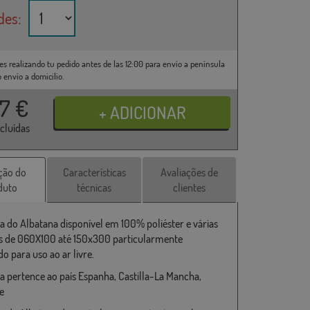
des:
es realizando tu pedido antes de las 12:00 para envío a península
o envío a domicilio.
37
€
ncluídas
ção do
Características
Avaliações de
duto
técnicas
clientes
a do Albatana disponível em 100% poliéster e várias
 de 060X100 até 150x300 particularmente
o para uso ao ar livre.
a pertence ao país Espanha, Castilla-La Mancha,
e