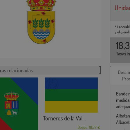
Unida
* Laborabl
y eligiend
18,
Taxas i
ras relacionadas
Descri
Pro
Bandeir
medidas
adequad
Albatan
Torneros de la Val...
Albacet
Desde: 18,37 €