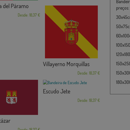
Bandeir
a del Páramo
preços:
Desde: 18,37 €
30x45cm
50x75cm
60x100c
100x15
120x180
Villayerno Morquillas
150x25
150x30
Desde: 18,37 €
180x300
Escudo Jete
Desde: 18,37 €
cázar
Desde: 18,37 €