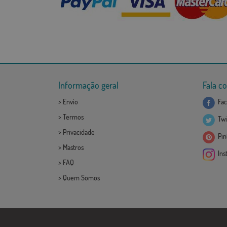
Informação geral
Fala c
>
Envio
Fac
>
Termos
Twi
>
Privacidade
Pint
>
Mastros
Ins
>
FAQ
>
Quem Somos