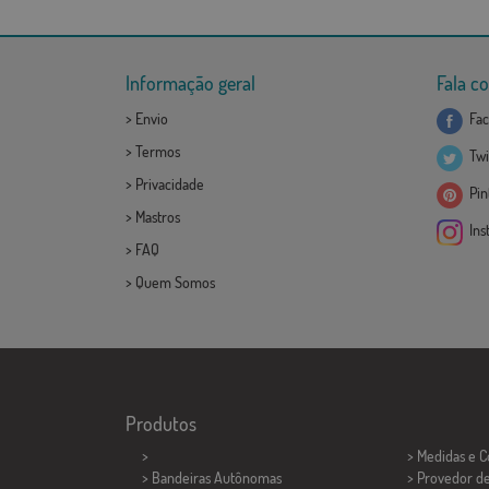
Informação geral
Fala c
>
Envio
Fac
>
Termos
Twi
>
Privacidade
Pint
>
Mastros
Ins
>
FAQ
>
Quem Somos
Produtos
>
> Medidas e 
> Bandeiras Autônomas
> Provedor d