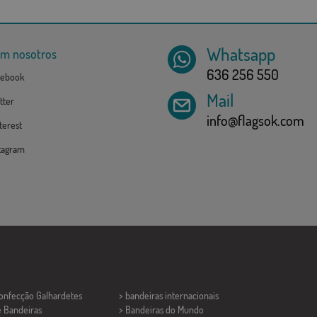
Whatsapp
om nosotros
636 256 550
ebook
Mail
tter
info@flagsok.com
erest
tagram
Confecção
Galhardetes
> bandeiras internacionais
e Bandeiras
> Bandeiras do Mundo