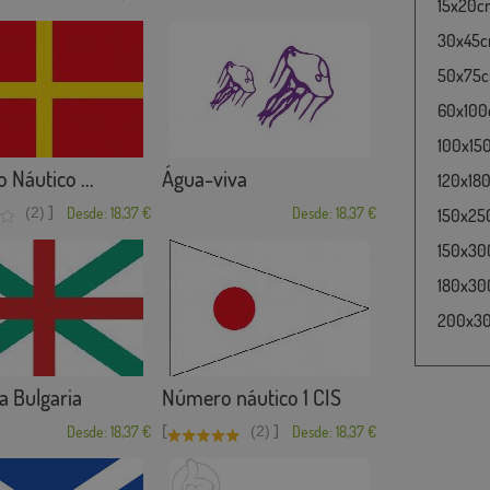
15x20cm
30x45cm
50x75cm
60x100c
100x15
 Náutico ...
Água-viva
120x180
]
(2)
Desde: 18,37 €
Desde: 18,37 €
150x25
150x30
180x300
200x300
a Bulgaria
Número náutico 1 CIS
[
]
Desde: 18,37 €
(2)
Desde: 18,37 €