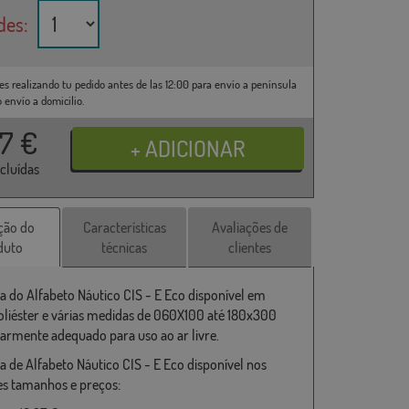
des:
es realizando tu pedido antes de las 12:00 para envío a península
o envío a domicilio.
37
€
ncluídas
ção do
Características
Avaliações de
duto
técnicas
clientes
a do Alfabeto Náutico CIS - E Eco disponível em
liéster e várias medidas de 060X100 até 180x300
larmente adequado para uso ao ar livre.
a de Alfabeto Náutico CIS - E Eco disponível nos
es tamanhos e preços: