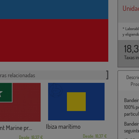
Unida
* Laborabl
y eligiend
18,
Taxas i
ras relacionadas
Descri
Pro
Bandeir
100% po
particu
Bandeir
Ibiza marítimo
t Marine pr...
seguint
Desde: 18,37 €
Desde: 18,37 €