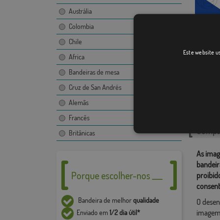
Austrália
Colombia
Chile
Tenerif
Este website us
Africa
Bandeiras de mesa
Cruz de San Andrés
Catego
Alemãs
Náuticas
,
Francês
Compar
Britânicas
As imag
bandeir
Porque escolher-nos ___
proibid
consent
Bandeira de melhor
qualidade
O desen
imagem,
Enviado em
1/2 dia útil*