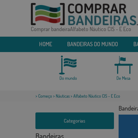
Comprar bandeiraAlfabeto Náutico CIS - E Eco
HOME
BANDEIRAS DO MUNDO
B
Do mundo
De Mesa
>
Começo
>
Náuticas
> Alfabeto Náutico CIS - E Eco
Bandeira
Categorias
Bandeiras