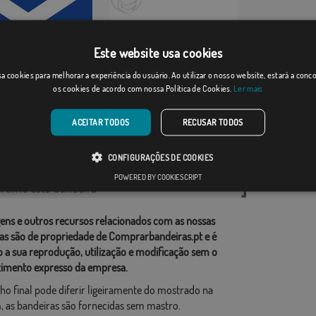
Este website usa cookies
e marítima
Santander marítima
a cookies para melhorar a experiência do usuário. Ao utilizar o nosso website, estará a con
os cookies de acordo com nossa Política de Cookies.
Ler mais
Desde: 18,37 €
Desde: 18,37 €
ACEITAR TODOS
RECUSAR TODOS
rias relacionadas:
CONFIGURAÇÕES DE COOKIES
POWERED BY COOKIESCRIPT
tilhe esta bandeira
ens e outros recursos relacionados com as nossas
as são de propriedade de Comprarbandeiras.pt e é
o a sua reprodução, utilização e modificação sem o
imento expresso da empresa.
ho final pode diferir ligeiramente do mostrado na
 as bandeiras são fornecidas sem mastro.