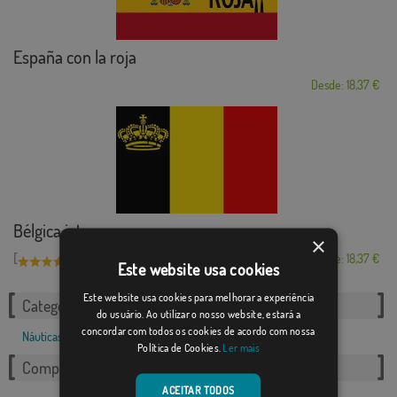
España con la roja
Desde: 18,37 €
Bélgica iates
×
[
]
(3)
Desde: 18,37 €
Este website usa cookies
Este website usa cookies para melhorar a experiência
Categorias relacionadas:
do usuário. Ao utilizar o nosso website, estará a
concordar com todos os cookies de acordo com nossa
Náuticas
,
Política de Cookies.
Ler mais
Compartilhe esta bandeira
ACEITAR TODOS