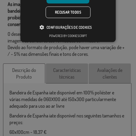
As imagens e outros recursos relacionados com as nossas
bandeiras são de propriedade de Comprarbandeiras.pt e é
RECUSAR TODOS
proibido a sua reprodução, utilização e modificação sem o
consentimento expresso da empresa.
CONFIGURAÇÕES DE COOKIES
O desenho final pode diferir ligeiramente do mostrado na
POWERED BY COOKIESCRIPT
imagem, as bandeiras são fornecidas sem mastro.
Devido ao formato de produção, pode haver uma variação de +
/ - 5% nas dimensões finais e tons de cores.
Descrição do
Características
Avaliações de
Produto
técnicas
clientes
Bandeira de Espanha iate disponível em 100% poliéster e
várias medidas de 060X100 até 150x300 particularmente
adequado para uso ao ar livre
Bandeira de Espanha iate disponível nos seguintes tamanhos e
preços:
60x100cm - 18,37 €