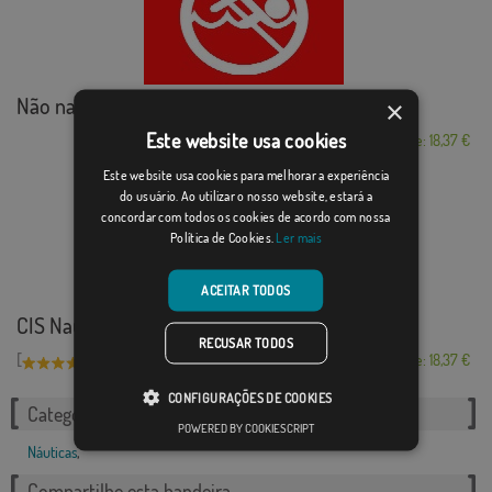
Não nadar
×
Este website usa cookies
Desde: 18,37 €
Este website usa cookies para melhorar a experiência
do usuário. Ao utilizar o nosso website, estará a
concordar com todos os cookies de acordo com nossa
Política de Cookies.
Ler mais
ACEITAR TODOS
CIS Nautical Alpha...
RECUSAR TODOS
[
]
(1)
Desde: 18,37 €
CONFIGURAÇÕES DE COOKIES
Categorias relacionadas:
POWERED BY COOKIESCRIPT
Náuticas
,
Compartilhe esta bandeira