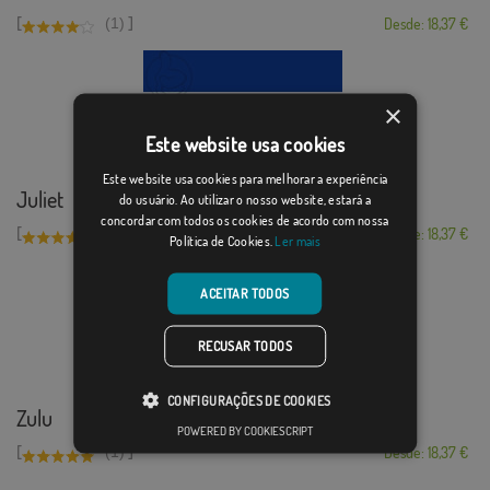
[
]
(1)
Desde: 18,37 €
×
Este website usa cookies
Este website usa cookies para melhorar a experiência
Juliet
do usuário. Ao utilizar o nosso website, estará a
concordar com todos os cookies de acordo com nossa
[
]
(1)
Desde: 18,37 €
Política de Cookies.
Ler mais
ACEITAR TODOS
RECUSAR TODOS
CONFIGURAÇÕES DE COOKIES
Zulu
POWERED BY COOKIESCRIPT
[
]
(1)
Desde: 18,37 €