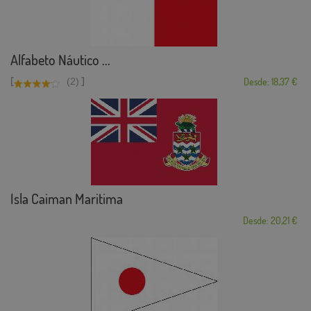
Alfabeto Náutico ...
[
]
(2)
Desde: 18,37 €
Isla Caiman Maritima
Desde: 20,21 €