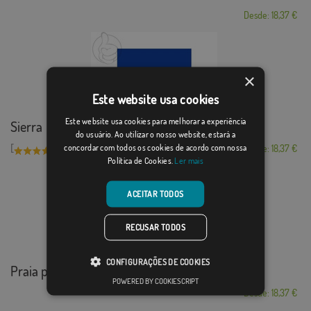
Desde: 18,37 €
×
Este website usa cookies
Este website usa cookies para melhorar a experiência
Sierra
do usuário. Ao utilizar o nosso website, estará a
concordar com todos os cookies de acordo com nossa
[
]
(3)
Desde: 18,37 €
Política de Cookies.
Ler mais
ACEITAR TODOS
RECUSAR TODOS
CONFIGURAÇÕES DE COOKIES
Praia para deficientes
POWERED BY COOKIESCRIPT
Desde: 18,37 €