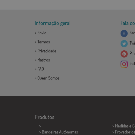
Informação geral
Fala c
>
Envio
Fac
>
Termos
Twi
>
Privacidade
Pint
>
Mastros
Ins
>
FAQ
>
Quem Somos
Produtos
>
> Medidas e 
> Bandeiras Autônomas
> Provedor d