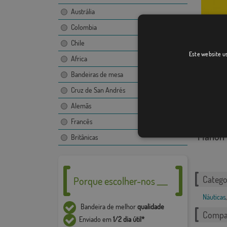
Austrália
Colombia
Alfabeto
Chile
Este website us
Africa
Bandeiras de mesa
Cruz de San Andrés
Alemãs
Francês
Mahón 
Britânicas
Catego
Porque escolher-nos ___
Náuticas
,
Bandeira de melhor
qualidade
Compar
Enviado em
1/2 dia útil*