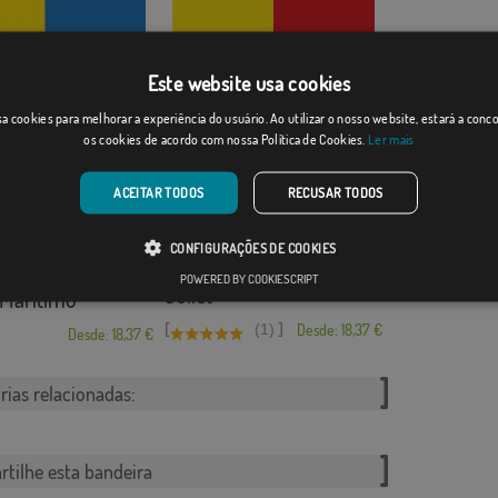
Barcelona Marítimo
 Náutico ...
Este website usa cookies
Desde: 18,37 €
Desde: 18,37 €
a cookies para melhorar a experiência do usuário. Ao utilizar o nosso website, estará a con
os cookies de acordo com nossa Política de Cookies.
Ler mais
ACEITAR TODOS
RECUSAR TODOS
CONFIGURAÇÕES DE COOKIES
POWERED BY COOKIESCRIPT
Juliet
Marítimo
[
]
(1)
Desde: 18,37 €
Desde: 18,37 €
rias relacionadas:
tilhe esta bandeira