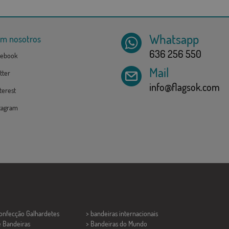
Whatsapp
om nosotros
636 256 550
ebook
Mail
tter
info@flagsok.com
erest
tagram
Confecção
Galhardetes
> bandeiras internacionais
e Bandeiras
> Bandeiras do Mundo