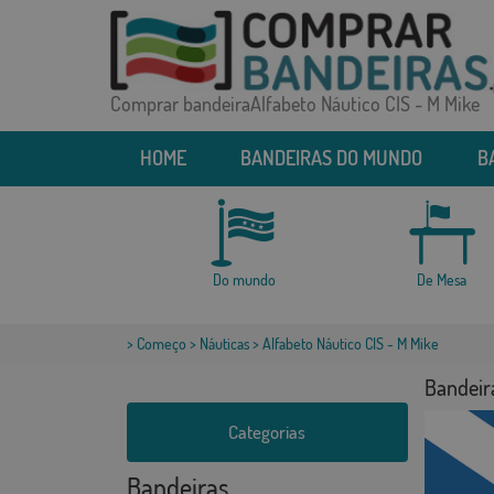
Comprar bandeiraAlfabeto Náutico CIS - M Mike
HOME
BANDEIRAS DO MUNDO
B
Do mundo
De Mesa
>
Começo
>
Náuticas
> Alfabeto Náutico CIS - M Mike
Bandeira
Categorias
Bandeiras