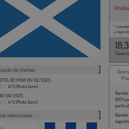
Unida
* Laborabl
y eligiend
18,
Taxas i
icação de clientes:
Descri
Pro
OTEL REYMAR 06/02/2025.
4/5 (Muito bom)
Bandeir
30/08/2023.
100% po
4/5 (Muito bom)
particu
ras relacionadas
Bandeir
seguint