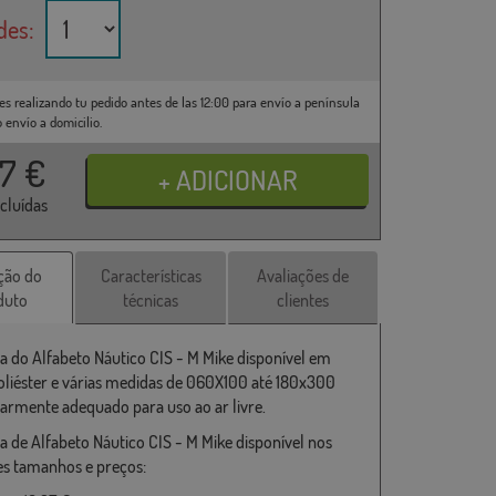
des:
es realizando tu pedido antes de las 12:00 para envío a península
o envío a domicilio.
37
€
ncluídas
ção do
Características
Avaliações de
duto
técnicas
clientes
a do Alfabeto Náutico CIS - M Mike disponível em
liéster e várias medidas de 060X100 até 180x300
larmente adequado para uso ao ar livre.
a de Alfabeto Náutico CIS - M Mike disponível nos
es tamanhos e preços: