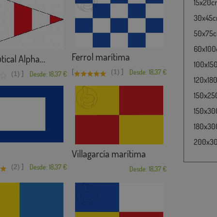
15x20cm
30x45cm
50x75cm
60x100c
Ferrol marítima
ical Alpha...
100x15
[
]
(1)
Desde: 18,37 €
]
(1)
Desde: 18,37 €
120x180
150x25
150x30
180x300
200x300
Villagarcía marítima
]
(2)
Desde: 18,37 €
Desde: 18,37 €