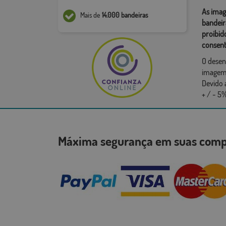
As imag
Mais de
14.000 bandeiras
bandeir
proibid
consent
O desen
imagem,
Devido 
+ / - 5%
Máxima segurança em suas co