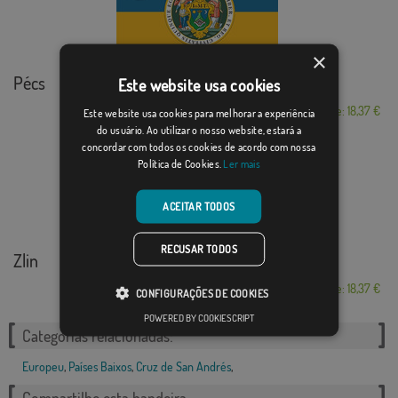
×
Pécs
Este website usa cookies
Desde: 18,37 €
Este website usa cookies para melhorar a experiência
do usuário. Ao utilizar o nosso website, estará a
concordar com todos os cookies de acordo com nossa
Política de Cookies.
Ler mais
ACEITAR TODOS
RECUSAR TODOS
Zlin
Desde: 18,37 €
CONFIGURAÇÕES DE COOKIES
POWERED BY COOKIESCRIPT
Categorias relacionadas:
Europeu
,
Países Baixos
,
Cruz de San Andrés
,
Compartilhe esta bandeira