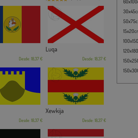
60x100c
30x45cm
50x75cm
15x20cm
100x15
Luqa
120x180
Desde: 18,37 €
Desde: 18,37 €
150x25
150x30
Xewkija
Desde: 18,37 €
Desde: 18,37 €