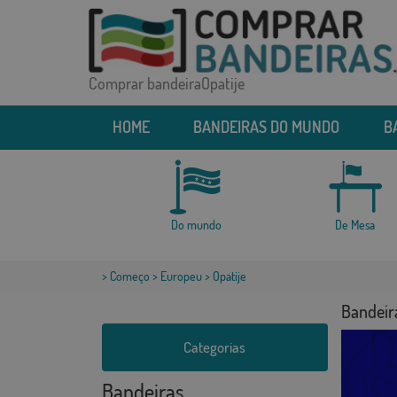
Comprar bandeiraOpatije
HOME
BANDEIRAS DO MUNDO
B
Do mundo
De Mesa
>
Começo
>
Europeu
> Opatije
Bandeira
Categorias
Bandeiras