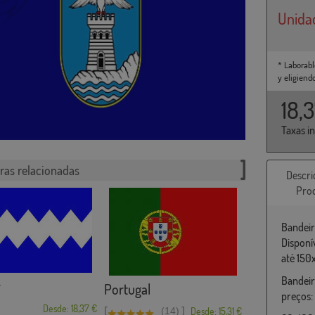
Unida
* Laborabl
y eligiend
18,
Taxas i
ras relacionadas
Descri
Pro
Bandeir
Disponí
até 150
Bandeir
r
Portugal
preços:
Desde: 18,37 €
[
]
(14)
Desde: 15,31 €