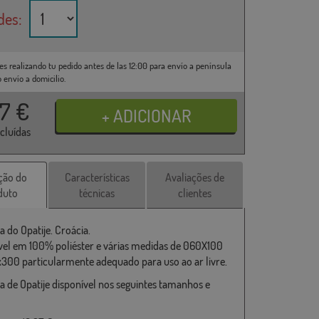
des:
es realizando tu pedido antes de las 12:00 para envío a península
o envío a domicilio.
37
€
ncluídas
ção do
Características
Avaliações de
duto
técnicas
clientes
a do Opatije. Croácia.
vel em 100% poliéster e várias medidas de 060X100
x300 particularmente adequado para uso ao ar livre.
a de Opatije disponível nos seguintes tamanhos e