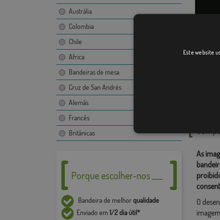
Austrália
Colombia
Chile
Maure
Este website us
Africa
Bandeiras de mesa
Cruz de San Andrés
Catego
Alemãs
Europeu
Francês
Compar
Britânicas
As imag
bandeir
Porque escolher-nos ___
proibid
consent
Bandeira de melhor
qualidade
O desen
imagem,
Enviado em
1/2 dia útil*