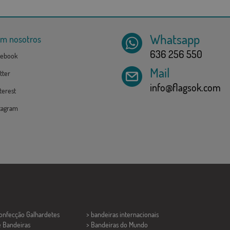
Whatsapp
om nosotros
636 256 550
ebook
Mail
tter
info@flagsok.com
erest
tagram
Confecção
Galhardetes
> bandeiras internacionais
e Bandeiras
> Bandeiras do Mundo