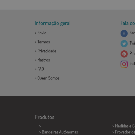
Informação geral
Fala c
>
Envio
Fac
>
Termos
Twi
>
Privacidade
Pint
>
Mastros
Ins
>
FAQ
>
Quem Somos
Produtos
>
> Medidas e 
> Bandeiras Autônomas
> Provedor d