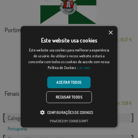
Portimão
×
Este website usa cookies
Desde: 18,37 €
Este website usa cookies para melhorar a experiência
do usuário. Ao utilizar o nosso website, estará a
concordar com todos os cookies de acordo com nossa
Política de Cookies.
Ler mais
ACEITAR TODOS
Fenais da Ajuda
RECUSAR TODOS
Desde: 13,18 €
CONFIGURAÇÕES DE COOKIES
Categorias relacionadas:
POWERED BY COOKIESCRIPT
Portuguesa
,