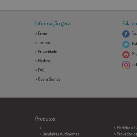
Informação geral
Fala c
>
Envio
Fac
>
Termos
Twi
>
Privacidade
Pint
>
Mastros
Ins
>
FAQ
>
Quem Somos
Produtos
>
> Medidas e 
> Bandeiras Autônomas
> Provedor d