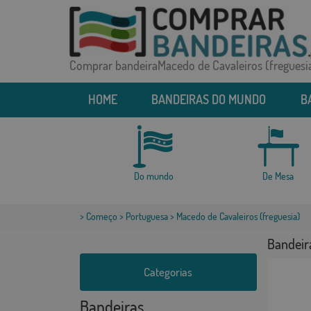
Comprar bandeiraMacedo de Cavaleiros (freguesi
HOME
BANDEIRAS DO MUNDO
B
Do mundo
De Mesa
>
Começo
>
Portuguesa
> Macedo de Cavaleiros (freguesia)
Bandeir
Categorias
Bandeiras