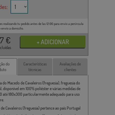
des:
es realizando tu pedido antes de las 12:00 para envío a península
o envío a domicilio.
37
€
ncluídas
ção do
Características
Avaliações de
duto
técnicas
clientes
a do Macedo de Cavaleiros (freguesia), freguesia do
l, disponível em 100% poliéster e várias medidas de
 até 180x300 particularmente adequado para uso
re.
de Cavaleiros (freguesia) pertence ao país Portugal