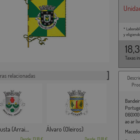
Unida
* Laborabl
y eligiend
18,
Taxas i
ras relacionadas
Descri
Pro
Bandeir
Portuga
060X100
ao ar liv
sta (Arrai...
Álvaro (Oleiros)
Macedo 
Desde: 13,18 €
Desde: 13,18 €