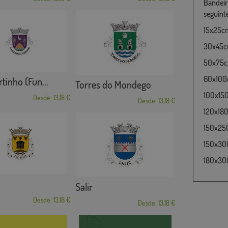
Bandeir
seguint
15x25cm
30x45cm
50x75cm
60x100c
tinho (Fun...
Torres do Mondego
100x15
Desde: 13,18 €
Desde: 13,18 €
120x180
150x25
150x30
180x300
Salir
Desde: 13,18 €
Desde: 13,18 €