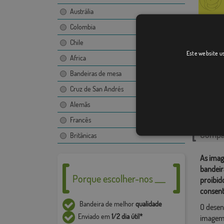
Austrália
Colombia
Chile
Este website us
Olhão
Africa
Bandeiras de mesa
Cruz de San Andrés
Catego
Alemãs
Portugu
Francês
Compar
Britânicas
As imag
bandeir
Porque escolher-nos ___
proibid
consent
Bandeira de melhor
qualidade
O desen
Enviado em
1/2 dia útil*
imagem,