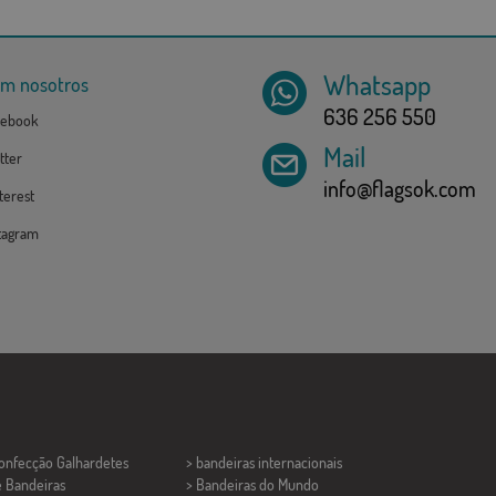
Whatsapp
om nosotros
636 256 550
ebook
Mail
tter
info@flagsok.com
erest
tagram
Confecção
Galhardetes
> bandeiras internacionais
e Bandeiras
> Bandeiras do Mundo