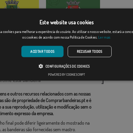
Este website usa cookies
a cookies para melhorar a experiência do usuário. Ao utilizar o nosso website, estará a con
Sabrosa
os cookies de acordo com nossa Política de Cookies.
Ler mais
Desde: 18,37 €
Desde: 18,37 €
ACEITAR TODOS
RECUSAR TODOS
rias relacionadas:
CONFIGURAÇÕES DE COOKIES
esa
,
POWERED BY COOKIESCRIPT
tilhe esta bandeira
ens e outros recursos relacionados com as nossas
as são de propriedade de Comprarbandeiras.pt e é
o a sua reprodução, utilização e modificação sem o
imento expresso da empresa.
ho final pode diferir ligeiramente do mostrado na
 as bandeiras são fornecidas sem mastro.