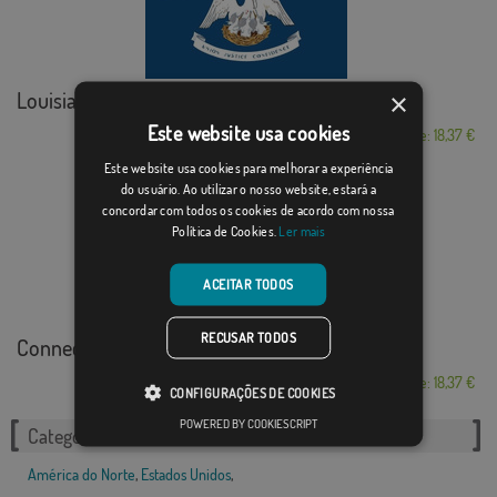
Louisiana
×
Este website usa cookies
Desde: 18,37 €
Este website usa cookies para melhorar a experiência
do usuário. Ao utilizar o nosso website, estará a
concordar com todos os cookies de acordo com nossa
Política de Cookies.
Ler mais
ACEITAR TODOS
RECUSAR TODOS
Connecticut
Desde: 18,37 €
CONFIGURAÇÕES DE COOKIES
POWERED BY COOKIESCRIPT
Categorias relacionadas:
América do Norte
,
Estados Unidos
,