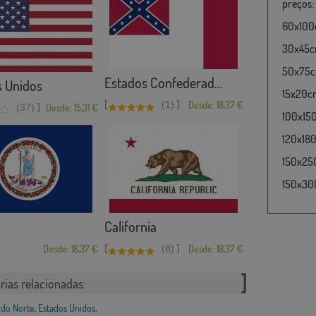
preços:
60x100c
30x45cm
50x75cm
Estados Confederad...
s Unidos
15x20cm
[
]
(1)
Desde: 18,37 €
]
(37)
Desde: 15,31 €
100x15
120x180
150x25
150x30
California
[
]
Desde: 18,37 €
(8)
Desde: 18,37 €
rias relacionadas:
do Norte
,
Estados Unidos
,