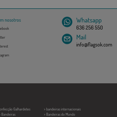
Whatsapp
om nosotros
636 256 550
ebook
Mail
tter
info@flagsok.com
erest
tagram
Confecção
Galhardetes
> bandeiras internacionais
e Bandeiras
> Bandeiras do Mundo