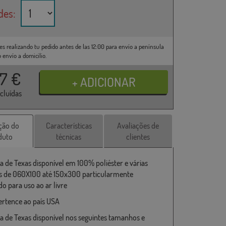
des:
es realizando tu pedido antes de las 12:00 para envío a península
o envío a domicilio.
37
€
ncluídas
ção do
Características
Avaliações de
duto
técnicas
clientes
a de Texas disponível em 100% poliéster e várias
 de 060X100 até 150x300 particularmente
o para uso ao ar livre
ertence ao país USA
a de Texas disponível nos seguintes tamanhos e