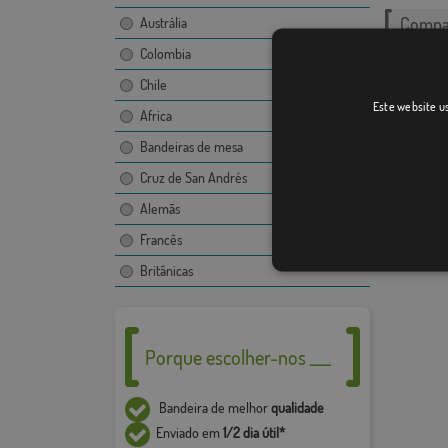
Compar
Austrália
Colombia
As imag
Chile
bandeir
Este website us
proibid
Africa
consent
Bandeiras de mesa
O desen
Cruz de San Andrés
imagem,
Alemãs
Devido 
+ / - 5%
Francês
Britânicas
Porque escolher-nos ___
Bandeira de melhor
qualidade
Enviado em
1/2 dia útil*