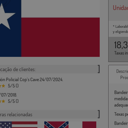
Unida
* Laborabl
y eligiend
18,
Taxas i
icação de clientes:
Descri
Pro
ión Policial Cop’s Cave 24/07/2024.
5/5 ()
Bandeir
9/07/2018.
medidas
5/5 ()
adequad
ras relacionadas
Texas p
Bandeir