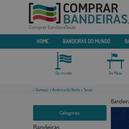
Comprar bandeiraTexas
HOME
BANDEIRAS DO MUNDO
B
Do mundo
De Mesa
>
Começo
>
América do Norte
> Texas
Bandeir
Categorias
Bandeiras