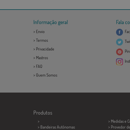
Informação geral
Fala c
>
Envio
Fac
>
Termos
Twi
>
Privacidade
Pint
>
Mastros
Ins
>
FAQ
>
Quem Somos
Produtos
>
> Medidas e 
> Bandeiras Autônomas
> Provedor d