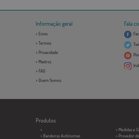
Informação geral
Fala c
>
Envio
Fac
>
Termos
Twi
>
Privacidade
Pint
>
Mastros
Ins
>
FAQ
>
Quem Somos
Produtos
>
> Medidas e 
> Bandeiras Autônomas
> Provedor d