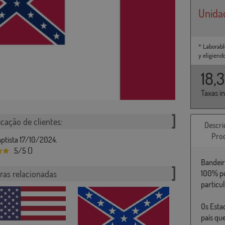
Unida
* Laborabl
y eligiend
18,
Taxas i
icação de clientes:
Descri
Pro
ptista 17/10/2024.
5/5 ()
Bandeir
ras relacionadas
100% po
particu
Os Esta
país qu