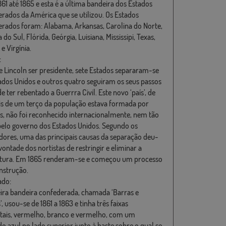
861 até 1865 e esta é a última bandeira dos Estados
rados da América que se utilizou. Os Estados
rados foram: Alabama, Arkansas, Carolina do Norte,
 do Sul, Flórida, Geórgia, Luisiana, Mississipi, Texas,
e Virgínia.
:
e Lincoln ser presidente, sete Estados separaram-se
ados Unidos e outros quatro seguiram os seus passos
e ter rebentado a Guerrra Civil. Este novo ‘país’, de
s de um terço da população estava formada por
s, não foi reconhecido internacionalmente, nem tão
elo governo dos Estados Unidos. Segundo os
adores, uma das principais causas da separação deu-
vontade dos nortistas de restringir e eliminar a
tura. Em 1865 renderam-se e começou um processo
nstrução.
ado:
ira bandeira confederada, chamada ‘Barras e
’, usou-se de 1861 a 1863 e tinha três faixas
tais, vermelho, branco e vermelho, com um
o azul no lado superior junto à haste sobre o qual se