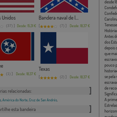
desde 1
Condefe
Confede
s Unidos
Bandera naval de l...
Carolina
Tenesse 
]
[
]
(37)
Desde: 15,31 €
(7)
Desde: 18,37 €
História
Antes d
dos Est
depois d
que mai
escravo
ee
pouco p
Texas
histori
]
(1)
Desde: 18,37 €
se pela 
[
]
(2)
Desde: 18,37 €
escrava
de reco
rias relacionadas:
Signific
A prime
s
,
América do Norte
,
Cruz de San Andrés
,
Estrelas
tilhe esta bandeira
horizon
quadrad