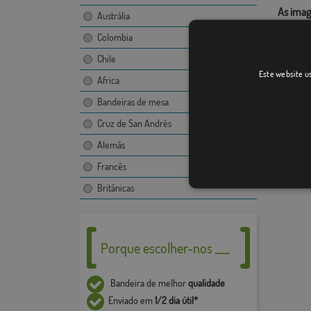
As imag
Austrália
bandeir
Colombia
proibid
consent
Chile
Este website us
O desen
Africa
imagem,
Bandeiras de mesa
Devido 
Cruz de San Andrés
+ / - 5%
Alemãs
Francês
Britânicas
Porque escolher-nos ___
Bandeira de melhor
qualidade
Enviado em
1/2 dia útil*