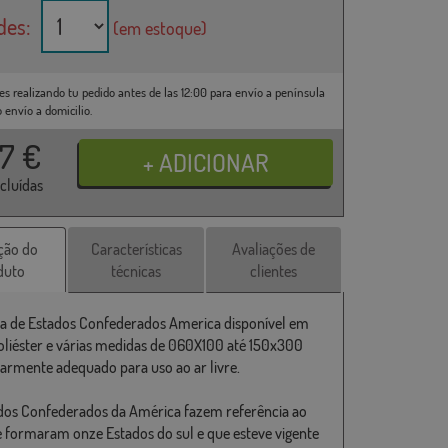
des:
(em estoque)
es realizando tu pedido antes de las 12:00 para envío a península
o envío a domicilio.
37
€
ncluídas
ção do
Características
Avaliações de
duto
técnicas
clientes
a de Estados Confederados America disponível em
liéster e várias medidas de 060X100 até 150x300
larmente adequado para uso ao ar livre.
dos Confederados da América fazem referência ao
e formaram onze Estados do sul e que esteve vigente