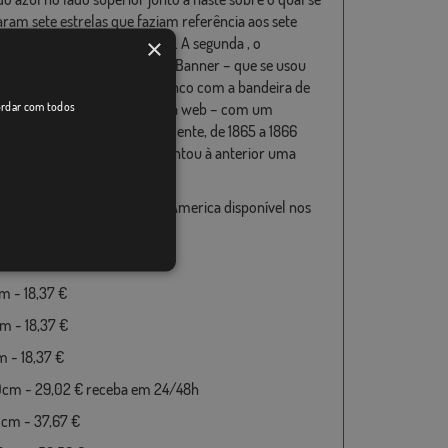
ram sete estrelas que faziam referência aos sete
×
os Estados que se separaram. A segunda , o
a Impoluto `- The Stainless Banner – que se usou
 a 1865 e tinha um fundo branco com a bandeira de
cordar com todos
– que pode comprar na nossa web – com um
o superior esquerdo. Finalmente, de 1865 a 1866
u-se esta insígnia, que acrescentou à anterior uma
rmelha vertical.
a de Estados Confederados America disponível nos
es tamanhos e preços:
m - 18,37 €
 - 18,37 €
 - 18,37 €
 - 18,37 €
0cm - 29,02 € receba em 24/48h
cm - 37,67 €