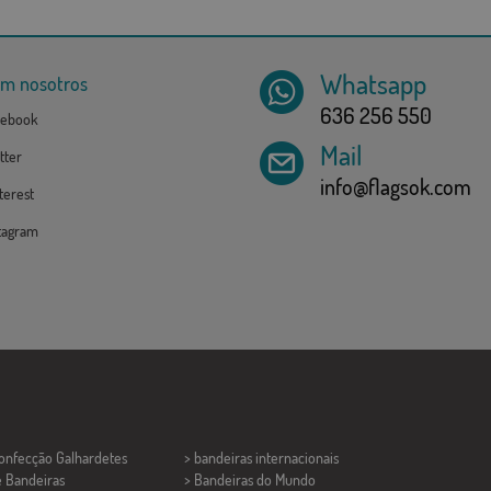
Whatsapp
om nosotros
636 256 550
ebook
Mail
tter
info@flagsok.com
erest
tagram
Confecção
Galhardetes
> bandeiras internacionais
e Bandeiras
> Bandeiras do Mundo