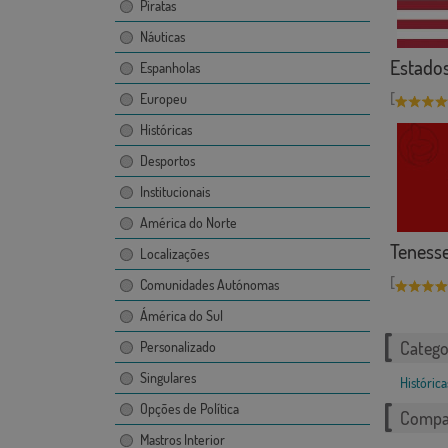
Piratas
Náuticas
Estado
Espanholas
[
Europeu
Históricas
Desportos
Institucionais
América do Norte
Teness
Localizações
[
Comunidades Autónomas
Ámérica do Sul
Catego
Personalizado
Singulares
Histórica
Opções de Política
Compar
Mastros Interior