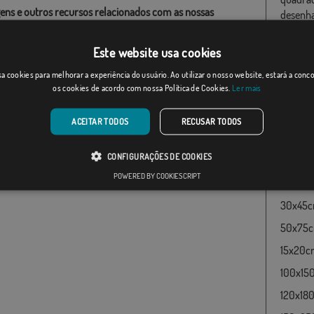
ens e outros recursos relacionados com as nossas
desenha
as são de propriedade de Comprarbandeiras.pt e é
primeir
o a sua reprodução, utilização e modificação sem o
´Emblem
Este website usa cookies
imento expresso da empresa.
de 1963
a cookies para melhorar a experiência do usuário. Ao utilizar o nosso website, estará a con
guerra 
ho final pode diferir ligeiramente do mostrado na
os cookies de acordo com nossa Política de Cookies.
Ler mais
quadrad
 as bandeiras são fornecidas sem mastro.
utilizo
ao formato de produção, pode haver uma variação de
faixa ve
ACEITAR TODOS
RECUSAR TODOS
 nas dimensões finais e tons de cores.
Bandeir
CONFIGURAÇÕES DE COOKIES
seguint
POWERED BY COOKIESCRIPT
60x100c
30x45cm
50x75cm
15x20cm
100x15
120x180