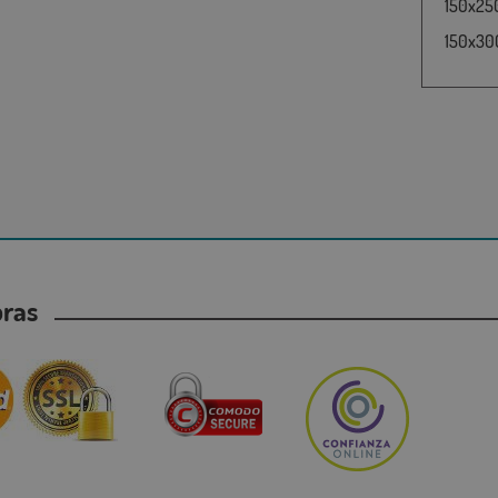
150x25
150x30
mpras