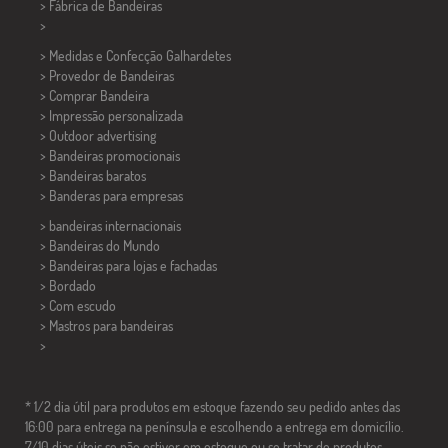
> Fábrica de Bandeiras
>
> Medidas e Confecção
Galhardetes
> Provedor de Bandeiras
> Comprar Bandeira
> Impressão personalizada
> Outdoor advertising
> Bandeiras promocionais
> Bandeiras baratos
>
Banderas para empresas
> bandeiras internacionais
> Bandeiras do Mundo
> Bandeiras para lojas e fachadas
> Bordado
> Com escudo
> Mastros para bandeiras
>
* 1/2 dia útil para produtos em estoque fazendo seu pedido antes das
16:00 para entrega na península e escolhendo a entrega em domicílio.
7/10 dias úteis se não estiver em estoque ou se tratar de produtos