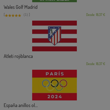
Wales Golf Madrid
[
]
(1)
Desde: 18,37 €
Atleti rojiblanca
Desde: 18,37 €
España anillos ol...