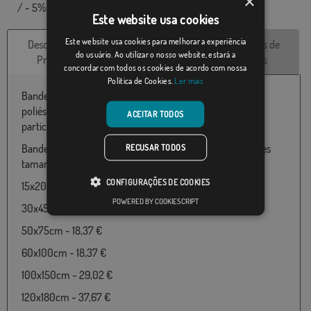
×
/ - 5% nas dimensões finais e tons de cores.
Este website usa cookies
Este website usa cookies para melhorar a experiência
Descrição do
Características
Avaliações de
do usuário. Ao utilizar o nosso website, estará a
Produto
técnicas
clientes
concordar com todos os cookies de acordo com nossa
Política de Cookies.
Ler mais
Bandeira do Boca Juniors exterior disponível em 100%
poliéster e várias medidas de 060X100 até 180x300
ACEITAR TODOS
particularmente adequado para uso ao ar livre.
Bandeira de Boca Juniors exterior disponível nos seguintes
RECUSAR TODOS
tamanhos e preços:
CONFIGURAÇÕES DE COOKIES
15x20cm - 18,37 €
POWERED BY COOKIESCRIPT
30x45cm - 18,37 €
50x75cm - 18,37 €
60x100cm - 18,37 €
100x150cm - 29,02 €
120x180cm - 37,67 €