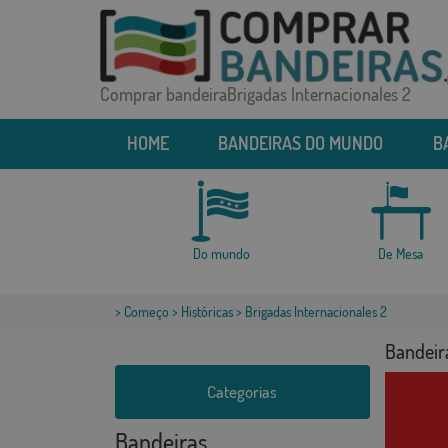
Comprar bandeiraBrigadas Internacionales 2
HOME
BANDEIRAS DO MUNDO
B
Do mundo
De Mesa
>
Começo
>
Históricas
> Brigadas Internacionales 2
Bandeira
Categorias
Bandeiras