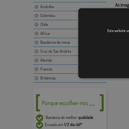
As imag
Austrália
bandeir
Colombia
proibid
consent
Chile
Este website us
O desen
Africa
imagem,
Bandeiras de mesa
Devido 
Cruz de San Andrés
+ / - 5%
Alemãs
Francês
Britânicas
Porque escolher-nos ___
Bandeira de melhor
qualidade
Enviado em
1/2 dia útil*