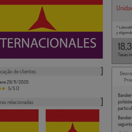
Unida
* Laborabl
y eligiend
18,
Taxas i
icação de clientes:
Descri
Pro
ane 29/11/2020.
5/5 ()
Bandeir
ras relacionadas
poliést
particu
Bandeir
seguint