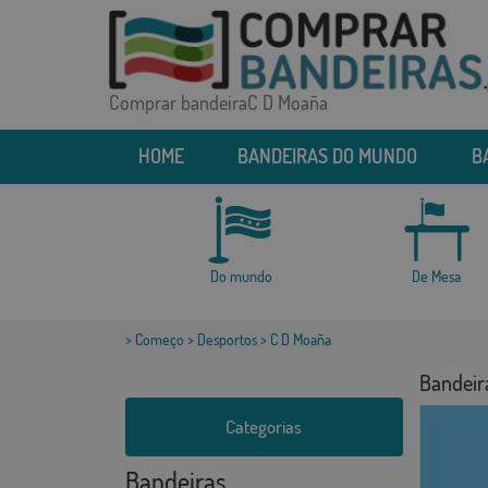
Comprar bandeiraC D Moaña
HOME
BANDEIRAS DO MUNDO
B
Do mundo
De Mesa
>
Começo
>
Desportos
> C D Moaña
Bandeir
Categorias
Bandeiras