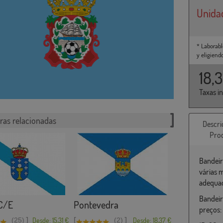
Unida
* Laborabl
y eligiend
18,
Taxas i
ras relacionadas
Descri
Pro
Bandeir
várias 
adequad
Bandeir
 C/E
Pontevedra
preços:
]
[
]
(25)
Desde: 15,31 €
(2)
Desde: 18,37 €