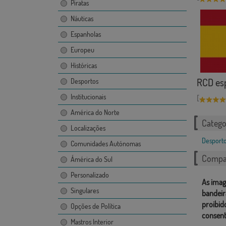
Piratas
Náuticas
Espanholas
Europeu
Históricas
RCD es
Desportos
Institucionais
[
América do Norte
Catego
Localizações
Desport
Comunidades Autónomas
Compar
Ámérica do Sul
Personalizado
As imag
Singulares
bandeir
proibid
Opções de Política
consent
Mastros Interior