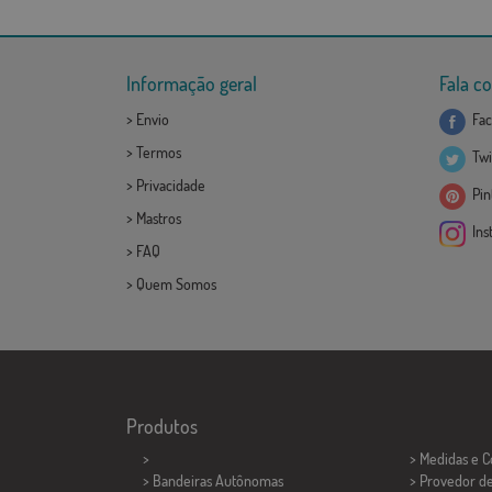
Informação geral
Fala c
>
Envio
Fac
>
Termos
Twi
>
Privacidade
Pint
>
Mastros
Ins
>
FAQ
>
Quem Somos
Produtos
>
> Medidas e 
> Bandeiras Autônomas
> Provedor d