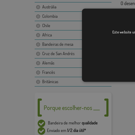
O desen
Austrália
imagem,
Colombia
Devido 
+ / - 5%
Chile
Este website us
Africa
Bandeiras de mesa
Cruz de San Andrés
Alemãs
Francês
Britânicas
Porque escolher-nos ___
Bandeira de melhor
qualidade
Enviado em
1/2 dia útil*