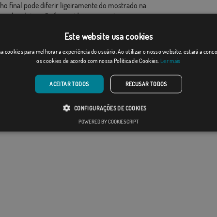
ho final pode diferir ligeiramente do mostrado na
 as bandeiras são fornecidas sem mastro.
ao formato de produção, pode haver uma variação de
Este website usa cookies
 nas dimensões finais e tons de cores.
a cookies para melhorar a experiência do usuário. Ao utilizar o nosso website, estará a con
os cookies de acordo com nossa Política de Cookies.
Ler mais
ACEITAR TODOS
RECUSAR TODOS
CONFIGURAÇÕES DE COOKIES
POWERED BY COOKIESCRIPT