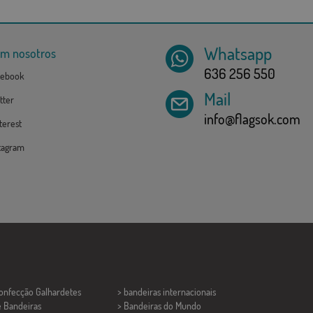
Whatsapp
om nosotros
636 256 550
ebook
Mail
tter
info@flagsok.com
erest
tagram
Confecção
Galhardetes
> bandeiras internacionais
e Bandeiras
> Bandeiras do Mundo