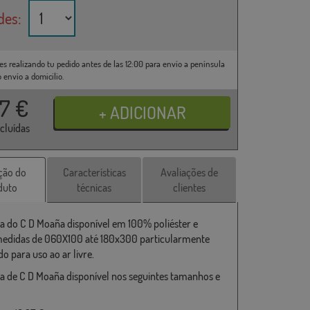
des:
es realizando tu pedido antes de las 12:00 para envío a península
o envío a domicilio.
37
€
ncluídas
ção do
Características
Avaliações de
duto
técnicas
clientes
a do C D Moaña disponível em 100% poliéster e
medidas de 060X100 até 180x300 particularmente
o para uso ao ar livre.
a de C D Moaña disponível nos seguintes tamanhos e