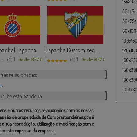
15x20cm
30x45cm
50x75cm
60x100c
100x15
panhol Espanha
Espanha Customized...
120x180
]
[
]
(4)
Desde: 18,37 €
(1)
Desde: 18,37 €
150x25
150x30
rias relacionadas:
180x300
os
,
200x300
tilhe esta bandeira
ens e outros recursos relacionados com as nossas
as são de propriedade de Comprarbandeiras.pt e é
o a sua reprodução, utilização e modificação sem o
imento expresso da empresa.