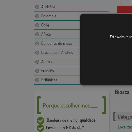
Austrália
Colombia
Chile
La Almu
Africa
Este website us
Bandeiras de mesa
Cruz de San Andrés
Alemãs
Francês
Britânicas
Biosca
Porque escolher-nos ___
Catego
Bandeira de melhor
qualidade
Localiza
Enviado em
1/2 dia útil*