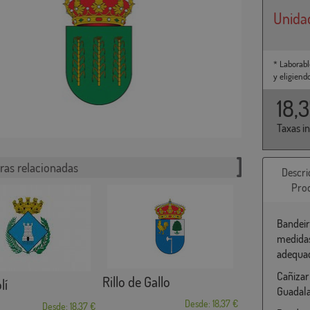
Unida
* Laborabl
y eligiend
18,
Taxas i
ras relacionadas
Descri
Pro
Bandeir
medidas
adequad
Cañizar
Rillo de Gallo
lí
Guadala
Desde: 18,37 €
Desde: 18,37 €