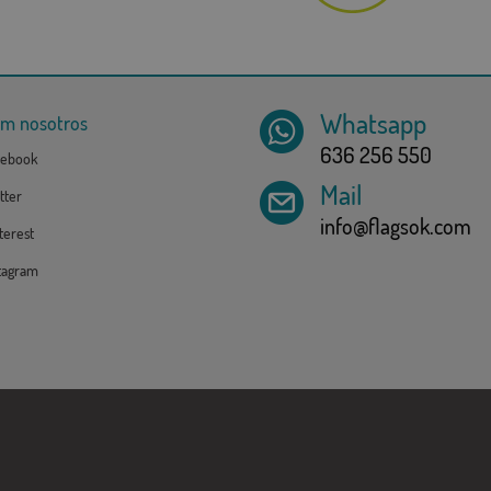
Whatsapp
om nosotros
636 256 550
ebook
Mail
tter
info@flagsok.com
erest
tagram