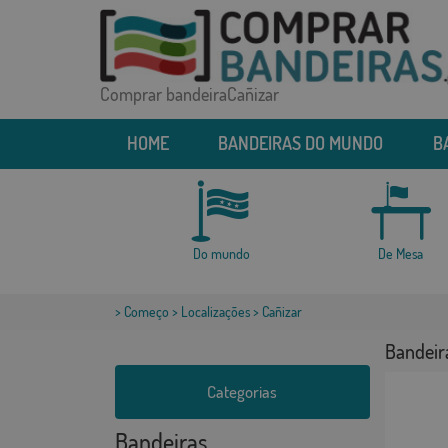
Comprar bandeiraCañizar
HOME
BANDEIRAS DO MUNDO
B
Do mundo
De Mesa
>
Começo
>
Localizações
> Cañizar
Bandeir
Categorias
Bandeiras