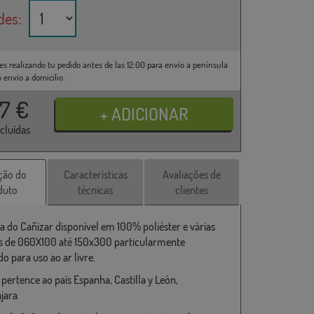
des:
es realizando tu pedido antes de las 12:00 para envío a península
o envío a domicilio.
37
€
ncluídas
ção do
Características
Avaliações de
duto
técnicas
clientes
a do Cañizar disponível em 100% poliéster e várias
 de 060X100 até 150x300 particularmente
o para uso ao ar livre.
 pertence ao país Espanha, Castilla y León,
jara