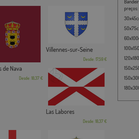
Bandeir
preços:
30x45cm
50x75cm
60x100c
100x15
Villennes-sur-Seine
120x180
Desde: 17,59 €
s de Nava
150x25
150x30
Desde: 18,37 €
180x300
Las Labores
Desde: 18,37 €