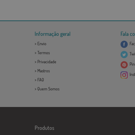
Informação geral
Fala c
>
Envio
Fac
>
Termos
Twi
>
Privacidade
Pint
>
Mastros
Ins
>
FAQ
>
Quem Somos
Produtos