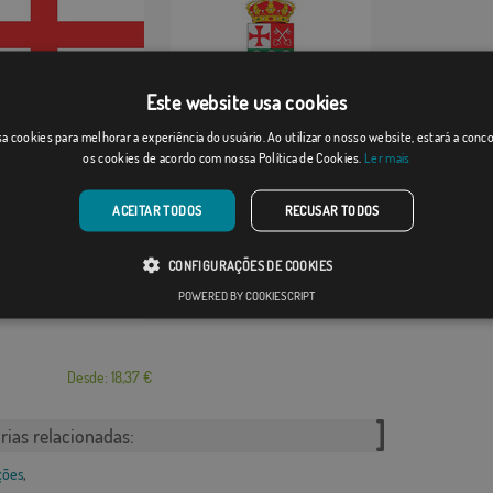
Este website usa cookies
nia de Doñ...
Pajares de la Lamp...
a cookies para melhorar a experiência do usuário. Ao utilizar o nosso website, estará a con
Desde: 18,37 €
Desde: 18,37 €
os cookies de acordo com nossa Política de Cookies.
Ler mais
ACEITAR TODOS
RECUSAR TODOS
CONFIGURAÇÕES DE COOKIES
POWERED BY COOKIESCRIPT
Desde: 18,37 €
rias relacionadas:
ções
,