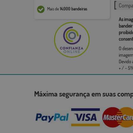
Compar
Mais de
14.000 bandeiras
As imag
bandeir
proibid
consent
O desen
imagem,
Devido 
+ / - 5%
Máxima segurança em suas co