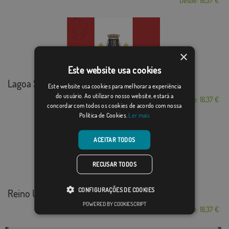
Desde: 18,37 €
×
Este website usa cookies
Lagoa Santa, Minas...
Este website usa cookies para melhorar a experiência
do usuário. Ao utilizar o nosso website, estará a
Desde: 18,37 €
concordar com todos os cookies de acordo com nossa
Política de Cookies.
Ler mais
ACEITAR TODOS
RECUSAR TODOS
CONFIGURAÇÕES DE COOKIES
Reino Unido de Por...
POWERED BY COOKIESCRIPT
Desde: 18,37 €