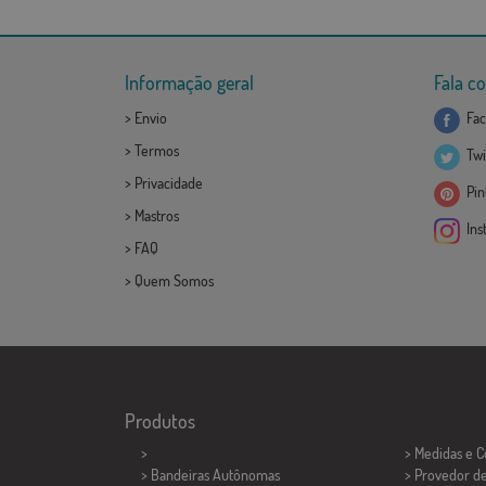
Informação geral
Fala c
>
Envio
Fac
>
Termos
Twi
>
Privacidade
Pint
>
Mastros
Ins
>
FAQ
>
Quem Somos
Produtos
>
> Medidas e 
> Bandeiras Autônomas
> Provedor d