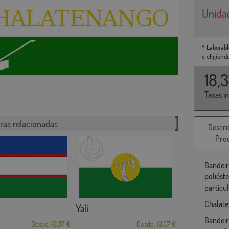
Unida
* Laborabl
y eligiend
18,
Taxas i
ras relacionadas
Descri
Pro
Bandeir
poliést
particu
Chalate
Yalí
Bandeir
Desde: 18,37 €
Desde: 18,37 €