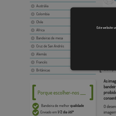
Austrália
Colombia
Chile
Giraldo
Este website us
Africa
Bandeiras de mesa
Cruz de San Andrés
Catego
Alemãs
Ámérica 
Francês
Compar
Britânicas
As imag
bandeir
Porque escolher-nos ___
proibid
consent
Bandeira de melhor
qualidade
O desen
imagem,
Enviado em
1/2 dia útil*