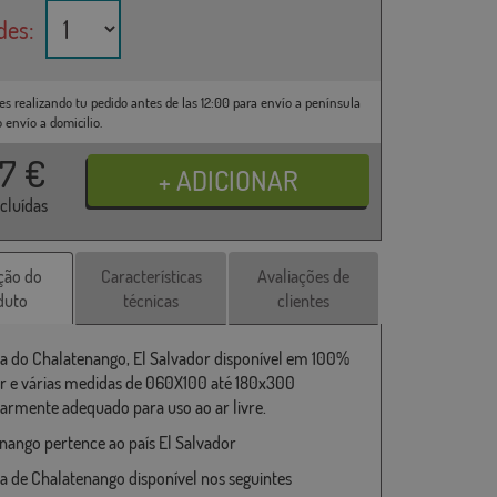
des:
es realizando tu pedido antes de las 12:00 para envío a península
o envío a domicilio.
37
€
ncluídas
ção do
Características
Avaliações de
duto
técnicas
clientes
a do Chalatenango, El Salvador disponível em 100%
er e várias medidas de 060X100 até 180x300
larmente adequado para uso ao ar livre.
nango pertence ao país El Salvador
a de Chalatenango disponível nos seguintes