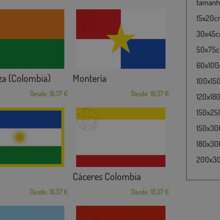
tamanho
15x20cm
30x45cm
50x75cm
60x100c
za (Colombia)
Montería
100x15
Desde: 18,37 €
Desde: 18,37 €
120x180
150x25
150x30
180x300
200x300
Cáceres Colombia
Desde: 18,37 €
Desde: 18,37 €