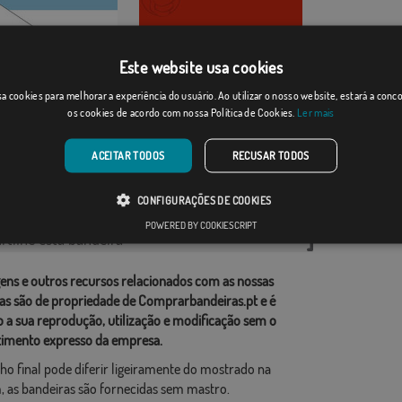
Este website usa cookies
Oruro
a cookies para melhorar a experiência do usuário. Ao utilizar o nosso website, estará a con
os cookies de acordo com nossa Política de Cookies.
Ler mais
Desde: 18,37 €
Desde: 18,37 €
ACEITAR TODOS
RECUSAR TODOS
rias relacionadas:
CONFIGURAÇÕES DE COOKIES
do Sul
,
POWERED BY COOKIESCRIPT
tilhe esta bandeira
ens e outros recursos relacionados com as nossas
as são de propriedade de Comprarbandeiras.pt e é
o a sua reprodução, utilização e modificação sem o
imento expresso da empresa.
ho final pode diferir ligeiramente do mostrado na
 as bandeiras são fornecidas sem mastro.