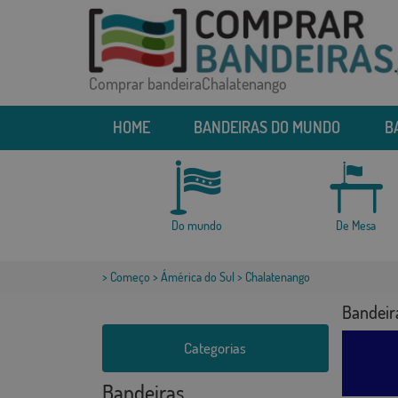
Comprar bandeiraChalatenango
HOME
BANDEIRAS DO MUNDO
B
Do mundo
De Mesa
>
Começo
>
Ámérica do Sul
> Chalatenango
Bandeir
Categorias
Bandeiras