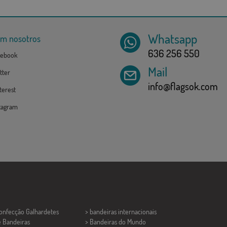
Whatsapp
om nosotros
636 256 550
ebook
Mail
tter
info@flagsok.com
erest
tagram
Confecção
Galhardetes
> bandeiras internacionais
e Bandeiras
> Bandeiras do Mundo