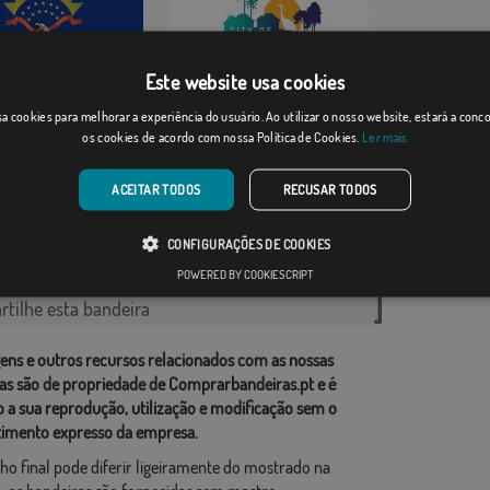
Este website usa cookies
a cookies para melhorar a experiência do usuário. Ao utilizar o nosso website, estará a con
West Melbourne, Fl...
os cookies de acordo com nossa Política de Cookies.
Ler mais
 do Norte
Desde: 18,37 €
Desde: 18,37 €
ACEITAR TODOS
RECUSAR TODOS
rias relacionadas:
CONFIGURAÇÕES DE COOKIES
Unidos
,
POWERED BY COOKIESCRIPT
tilhe esta bandeira
ens e outros recursos relacionados com as nossas
as são de propriedade de Comprarbandeiras.pt e é
o a sua reprodução, utilização e modificação sem o
imento expresso da empresa.
ho final pode diferir ligeiramente do mostrado na