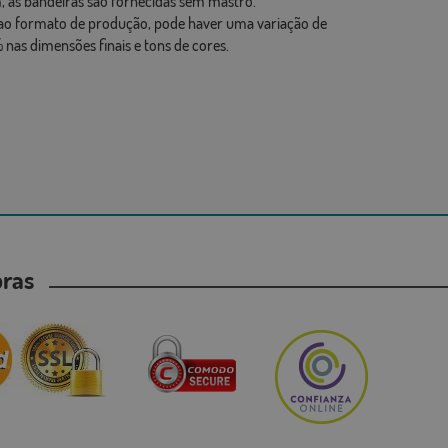
 as bandeiras são fornecidas sem mastro.
ao formato de produção, pode haver uma variação de
 nas dimensões finais e tons de cores.
mpras