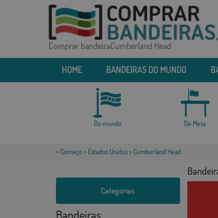
Comprar bandeiraCumberland Head
HOME
BANDEIRAS DO MUNDO
B
Do mundo
De Mesa
>
Começo
>
Estados Unidos
> Cumberland Head
Bandeir
Categorias
Bandeiras