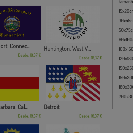
tamanho
15x20cm
30x45cm
50x75cm
60x100c
ort, Connec...
Huntington, West V...
100x15
Desde: 18,37 €
Desde: 18,37 €
120x180
150x25
150x30
180x300
200x300
arbara, Cal...
Detroit
Desde: 18,37 €
Desde: 18,37 €