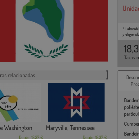
Unida
* Laborabl
y eligiend
18,
Taxas i
ras relacionadas
Descri
Pro
Bandeir
poliést
particu
Cumberl
e Washington
Maryville, Tennessee
Bandeir
Desde: 18,37 €
Desde: 18,37 €