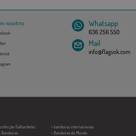
Whatsapp
om nosotros
636 256 550
ebook
Mail
tter
info@flagsok.com
erest
tagram
Confecção
Galhardetes
> bandeiras internacionais
e Bandeiras
> Bandeiras do Mundo