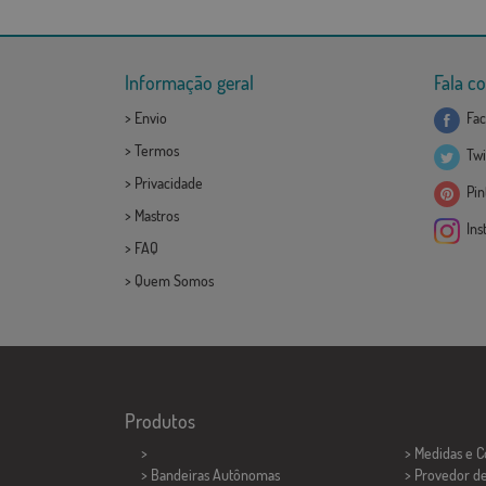
Informação geral
Fala c
>
Envio
Fac
>
Termos
Twi
>
Privacidade
Pint
>
Mastros
Ins
>
FAQ
>
Quem Somos
Produtos
>
> Medidas e 
> Bandeiras Autônomas
> Provedor d