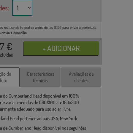
des:
es realizando tu pedido antes de las 12:00 para envío a península
o envío a domicilio.
37
€
ncluídas
ção do
Características
Avaliações de
duto
técnicas
clientes
a do Cumberland Head disponível em 100%
er e várias medidas de 060X100 até 180x300
larmente adequado para uso ao ar livre.
and Head pertence ao país USA, New York
a de Cumberland Head disponível nos seguintes