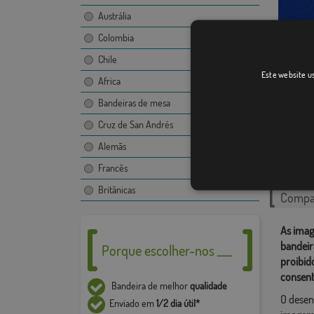
Austrália
Colombia
Chile
Este website us
Africa
Dakota
Bandeiras de mesa
Cruz de San Andrés
Alemãs
Catego
Francês
Estados 
Britânicas
Compar
As imag
bandeir
Porque escolher-nos ___
proibid
consent
Bandeira de melhor
qualidade
O desen
Enviado em
1/2 dia útil*