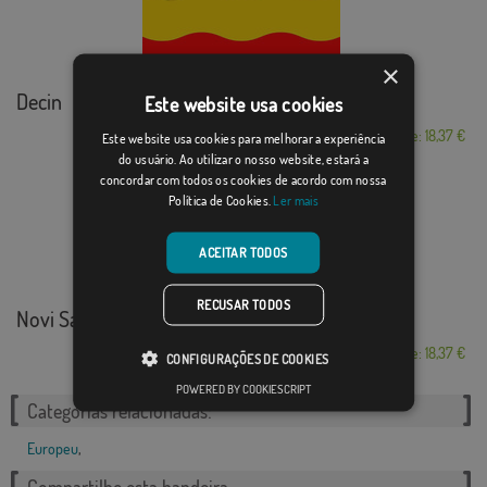
×
Decin
Este website usa cookies
Desde: 18,37 €
Este website usa cookies para melhorar a experiência
do usuário. Ao utilizar o nosso website, estará a
concordar com todos os cookies de acordo com nossa
Política de Cookies.
Ler mais
ACEITAR TODOS
RECUSAR TODOS
Novi Sad
Desde: 18,37 €
CONFIGURAÇÕES DE COOKIES
POWERED BY COOKIESCRIPT
Categorias relacionadas:
Europeu
,
Compartilhe esta bandeira