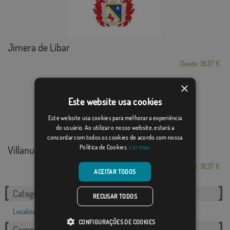
Jimera de Líbar
Desde: 18,37 €
×
Este website usa cookies
Este website usa cookies para melhorar a experiência
do usuário. Ao utilizar o nosso website, estará a
concordar com todos os cookies de acordo com nossa
Política de Cookies.
Ler mais
Villanueva de Perales
Desde: 18,37 €
ACEITAR TODOS
Categorias relacionadas:
RECUSAR TODOS
Localizações
,
Francês
,
CONFIGURAÇÕES DE COOKIES
Compartilhe esta bandeira