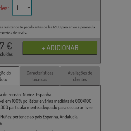
des:
es realizando tu pedido antes de las 12:00 para envío a península
o envío a domicilio.
37
€
ncluídas
ção do
Características
Avaliações de
duto
técnicas
clientes
a do Fernán-Núñez. Espanha.
vel em 100% poliéster e várias medidas de 060X100
x300 particularmente adequado para uso ao ar livre.
Núñez pertence ao país Espanha, Andalucía,
a