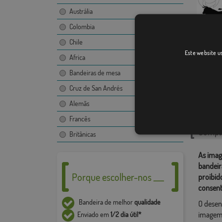
Austrália
Colombia
Chile
Villava
Este website us
Africa
Bandeiras de mesa
Cruz de San Andrés
Catego
Alemãs
Localiza
Francês
Compar
Britânicas
As imag
bandeir
Porque escolher-nos ___
proibid
consent
Bandeira de melhor
qualidade
O desen
imagem,
Enviado em
1/2 dia útil*