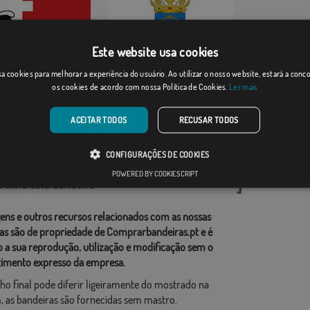
Este website usa cookies
querín
Llíria
a cookies para melhorar a experiência do usuário. Ao utilizar o nosso website, estará a con
os cookies de acordo com nossa Política de Cookies.
Ler mais
Desde: 18,37 €
Desde: 18,37 €
ACEITAR TODOS
RECUSAR TODOS
rias relacionadas:
CONFIGURAÇÕES DE COOKIES
ções
,
POWERED BY COOKIESCRIPT
tilhe esta bandeira
ens e outros recursos relacionados com as nossas
as são de propriedade de Comprarbandeiras.pt e é
o a sua reprodução, utilização e modificação sem o
imento expresso da empresa.
ho final pode diferir ligeiramente do mostrado na
 as bandeiras são fornecidas sem mastro.