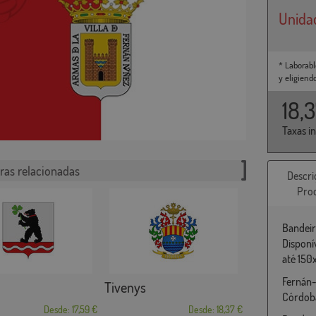
Unida
* Laborabl
y eligiend
18,
Taxas i
ras relacionadas
Descri
Pro
Bandeir
Disponí
até 150
Fernán-
Tivenys
Córdob
Desde: 17,59 €
Desde: 18,37 €