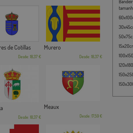
Bandeir
tamanho
60x100c
30x45cm
50x75cm
15x20cm
res de Cotillas
Murero
100x15
Desde: 18,37 €
Desde: 18,37 €
120x180
150x25
150x30
Meaux
ga
Desde: 17,59 €
Desde: 18,37 €