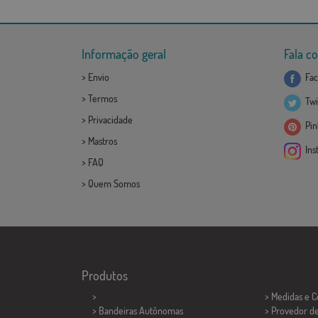
Informação geral
Fala c
>
Envio
Fac
>
Termos
Twi
>
Privacidade
Pint
>
Mastros
Ins
>
FAQ
>
Quem Somos
Produtos
>
> Medidas e 
> Bandeiras Autônomas
> Provedor d