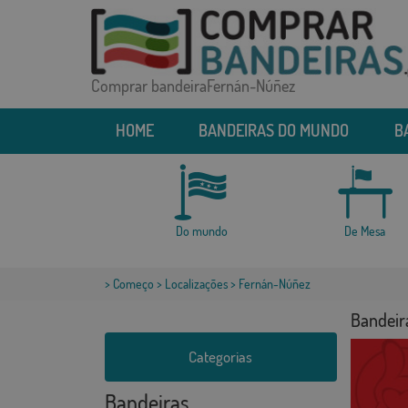
Comprar bandeiraFernán-Núñez
HOME
BANDEIRAS DO MUNDO
B
Do mundo
De Mesa
>
Começo
>
Localizações
> Fernán-Núñez
Bandeir
Categorias
Bandeiras