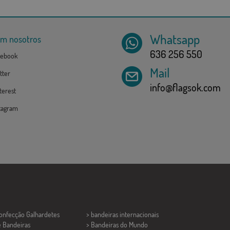
Whatsapp
om nosotros
636 256 550
ebook
Mail
tter
info@flagsok.com
erest
tagram
Confecção
Galhardetes
> bandeiras internacionais
e Bandeiras
> Bandeiras do Mundo