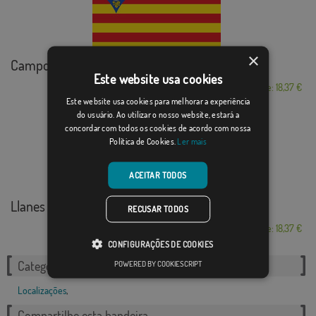
×
Campo de Cariñena
Este website usa cookies
Desde: 18,37 €
Este website usa cookies para melhorar a experiência
do usuário. Ao utilizar o nosso website, estará a
concordar com todos os cookies de acordo com nossa
Política de Cookies.
Ler mais
ACEITAR TODOS
Llanes
RECUSAR TODOS
Desde: 18,37 €
CONFIGURAÇÕES DE COOKIES
POWERED BY COOKIESCRIPT
Categorias relacionadas:
Localizações
,
Compartilhe esta bandeira