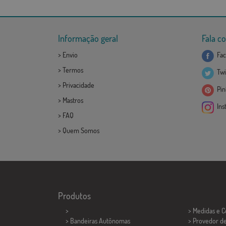
Informação geral
Fala c
>
Envio
Fac
>
Termos
Twi
>
Privacidade
Pint
>
Mastros
Ins
>
FAQ
>
Quem Somos
Produtos
>
> Medidas e 
> Bandeiras Autônomas
> Provedor d