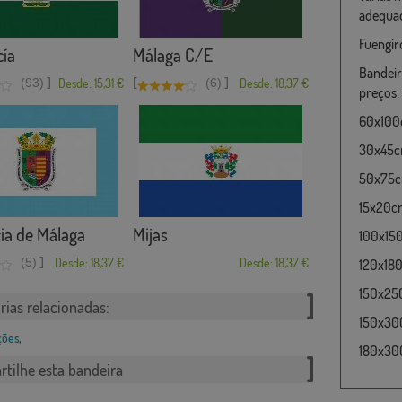
adequad
Fuengir
ía
Málaga C/E
Bandeir
]
[
]
(93)
Desde: 15,31 €
(6)
Desde: 18,37 €
preços:
60x100c
30x45cm
50x75cm
15x20cm
ia de Málaga
Mijas
100x15
]
(5)
Desde: 18,37 €
Desde: 18,37 €
120x180
150x25
rias relacionadas:
150x30
ções
,
180x300
tilhe esta bandeira