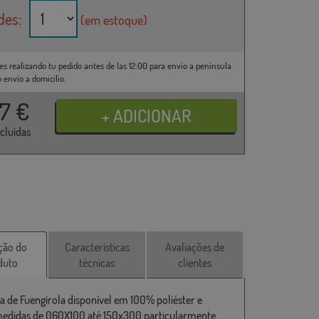
des:
(em estoque)
es realizando tu pedido antes de las 12:00 para envío a península
o envío a domicilio.
37
€
ncluídas
ção do
Características
Avaliações de
duto
técnicas
clientes
a de Fuengirola disponível em 100% poliéster e
medidas de 060X100 até 150x300 particularmente