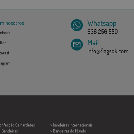
Whatsapp
om nosotros
636 256 550
ebook
Mail
tter
info@flagsok.com
erest
tagram
Confecção
Galhardetes
> bandeiras internacionais
e Bandeiras
> Bandeiras do Mundo