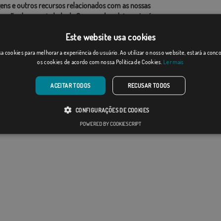
ens e outros recursos relacionados com as nossas
as são de propriedade de Comprarbandeiras.pt e é
o a sua reprodução, utilização e modificação sem o
Este website usa cookies
imento expresso da empresa.
a cookies para melhorar a experiência do usuário. Ao utilizar o nosso website, estará a con
ho final pode diferir ligeiramente do mostrado na
os cookies de acordo com nossa Política de Cookies.
Ler mais
 as bandeiras são fornecidas sem mastro.
ao formato de produção, pode haver uma variação de
 nas dimensões finais e tons de cores.
ACEITAR TODOS
RECUSAR TODOS
CONFIGURAÇÕES DE COOKIES
POWERED BY COOKIESCRIPT