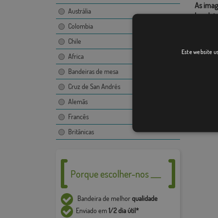
As imag
Austrália
bandeir
proibid
Colombia
consent
Chile
Este website us
O desen
Africa
imagem,
Bandeiras de mesa
Devido 
+ / - 5%
Cruz de San Andrés
Alemãs
Francês
Britânicas
Porque escolher-nos ___
Bandeira de melhor
qualidade
Enviado em
1/2 dia útil*