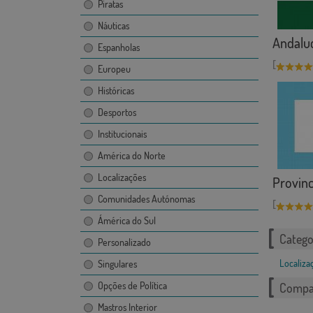
Piratas
Náuticas
Andaluc
Espanholas
[
Europeu
Históricas
Desportos
Institucionais
América do Norte
Localizações
Provinc
Comunidades Autónomas
[
Ámérica do Sul
Catego
Personalizado
Localiza
Singulares
Opções de Política
Compar
Mastros Interior