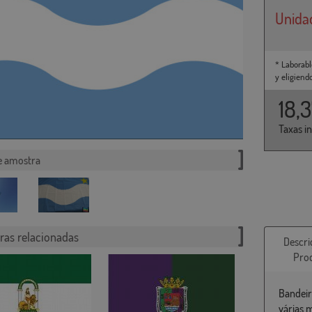
Unida
* Laborabl
y eligiend
18,
Taxas i
e amostra
ras relacionadas
Descri
Pro
Bandeir
várias 