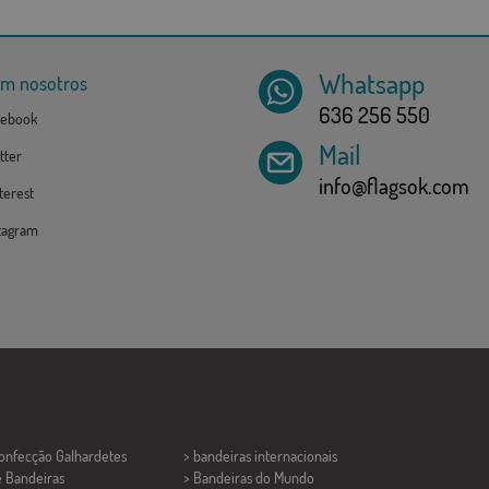
Whatsapp
om nosotros
636 256 550
ebook
Mail
tter
info@flagsok.com
erest
tagram
Confecção
Galhardetes
> bandeiras internacionais
e Bandeiras
> Bandeiras do Mundo