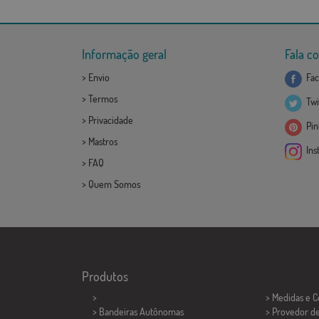
Informação geral
Fala c
>
Envio
Fac
>
Termos
Twi
>
Privacidade
Pint
>
Mastros
Ins
>
FAQ
>
Quem Somos
Produtos
>
> Medidas e 
> Bandeiras Autônomas
> Provedor d