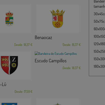
Bandeir
tamanho
30x45cm
50x75cm
60x100c
100x15
Benaocaz
120x180
Desde: 18,37 €
Desde: 18,37 €
150x25
150x30
Escudo Campillos
180x300
Desde: 18,37 €
t-Lû
Desde: 17,59 €