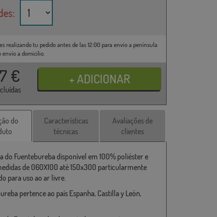
des:
es realizando tu pedido antes de las 12:00 para envío a península
o envío a domicilio.
37
€
ncluídas
ção do
Características
Avaliações de
duto
técnicas
clientes
a do Fuentebureba disponível em 100% poliéster e
medidas de 060X100 até 150x300 particularmente
o para uso ao ar livre.
ureba pertence ao país Espanha, Castilla y León,