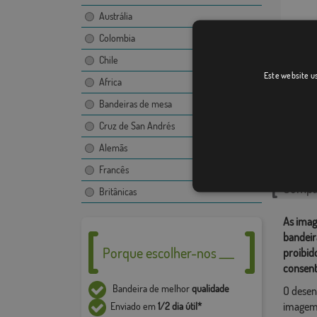
Austrália
Colombia
Chile
Urdazu
Este website us
Africa
Bandeiras de mesa
Cruz de San Andrés
Catego
Alemãs
Localiza
Francês
Compar
Britânicas
As imag
bandeir
Porque escolher-nos ___
proibid
consent
Bandeira de melhor
qualidade
O desen
imagem,
Enviado em
1/2 dia útil*