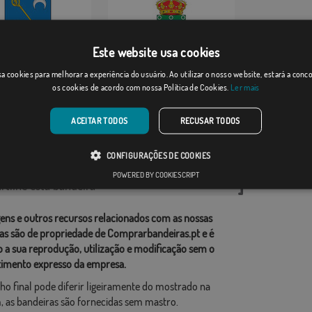
Este website usa cookies
bi/Urdax
Lousame
a cookies para melhorar a experiência do usuário. Ao utilizar o nosso website, estará a con
os cookies de acordo com nossa Política de Cookies.
Ler mais
Desde: 18,37 €
Desde: 18,37 €
ACEITAR TODOS
RECUSAR TODOS
rias relacionadas:
CONFIGURAÇÕES DE COOKIES
ções
,
POWERED BY COOKIESCRIPT
tilhe esta bandeira
ens e outros recursos relacionados com as nossas
as são de propriedade de Comprarbandeiras.pt e é
o a sua reprodução, utilização e modificação sem o
imento expresso da empresa.
ho final pode diferir ligeiramente do mostrado na
 as bandeiras são fornecidas sem mastro.