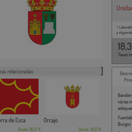
Unida
* Laborabl
y eligiend
18,
Taxas i
ras relacionadas
Descri
Pro
Bandeir
várias 
adequad
Fuenteb
erra de Esca
Orcajo
Burgos
Desde: 18,37 €
Desde: 18,37 €