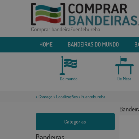
Comprar bandeiraFuentebureba
HOME
BANDEIRAS DO MUNDO
B
Do mundo
De Mesa
>
Começo
>
Localizações
> Fuentebureba
Bandeir
Categorias
Bandeiras