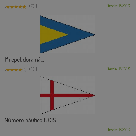
[
]
(2)
Desde: 18,37 €
1ª repetidora ná...
[
]
(1)
Desde: 18,37 €
Número náutico 8 CIS
Desde: 18,37 €