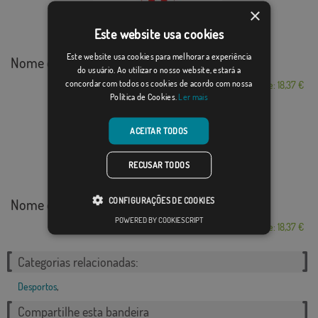
×
Este website usa cookies
Este website usa cookies para melhorar a experiência
Nome da Croácia
do usuário. Ao utilizar o nosso website, estará a
concordar com todos os cookies de acordo com nossa
Desde: 18,37 €
Política de Cookies.
Ler mais
ACEITAR TODOS
RECUSAR TODOS
CONFIGURAÇÕES DE COOKIES
Nome de Portugal
POWERED BY COOKIESCRIPT
Desde: 18,37 €
Categorias relacionadas:
Desportos
,
Compartilhe esta bandeira