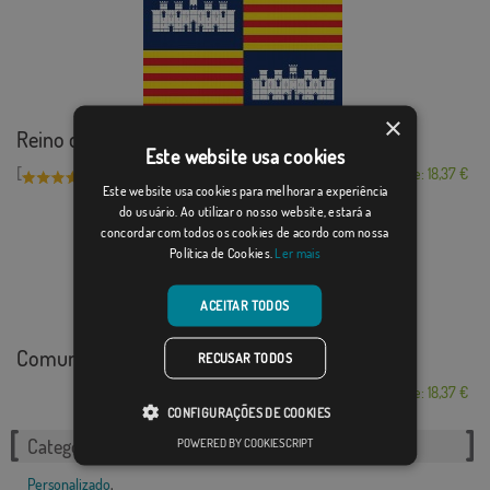
×
Reino de Maiorca
Este website usa cookies
[
]
(2)
Desde: 18,37 €
Este website usa cookies para melhorar a experiência
do usuário. Ao utilizar o nosso website, estará a
concordar com todos os cookies de acordo com nossa
Política de Cookies.
Ler mais
ACEITAR TODOS
Comunidad Kawasaki...
RECUSAR TODOS
Desde: 18,37 €
CONFIGURAÇÕES DE COOKIES
Categorias relacionadas:
POWERED BY COOKIESCRIPT
Personalizado
,