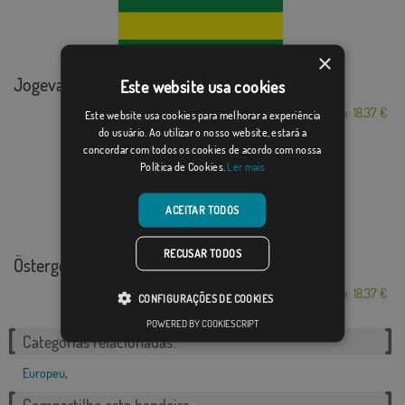
×
Jogeva
Este website usa cookies
Desde: 18,37 €
Este website usa cookies para melhorar a experiência
do usuário. Ao utilizar o nosso website, estará a
concordar com todos os cookies de acordo com nossa
Política de Cookies.
Ler mais
ACEITAR TODOS
RECUSAR TODOS
Östergötland
Desde: 18,37 €
CONFIGURAÇÕES DE COOKIES
POWERED BY COOKIESCRIPT
Categorias relacionadas:
Europeu
,
Compartilhe esta bandeira