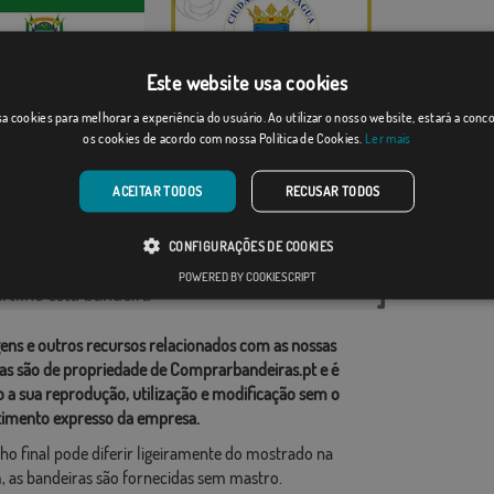
Este website usa cookies
mento de Gu...
Managua
a cookies para melhorar a experiência do usuário. Ao utilizar o nosso website, estará a con
os cookies de acordo com nossa Política de Cookies.
Ler mais
Desde: 18,37 €
Desde: 18,37 €
ACEITAR TODOS
RECUSAR TODOS
rias relacionadas:
CONFIGURAÇÕES DE COOKIES
do Sul
,
POWERED BY COOKIESCRIPT
tilhe esta bandeira
ens e outros recursos relacionados com as nossas
as são de propriedade de Comprarbandeiras.pt e é
o a sua reprodução, utilização e modificação sem o
imento expresso da empresa.
ho final pode diferir ligeiramente do mostrado na
 as bandeiras são fornecidas sem mastro.