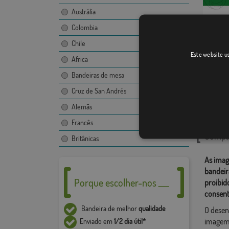
Austrália
Colombia
Chile
Departa
Este website us
Africa
Bandeiras de mesa
Cruz de San Andrés
Catego
Alemãs
Ámérica 
Francês
Compar
Britânicas
As imag
bandeir
Porque escolher-nos ___
proibid
consent
Bandeira de melhor
qualidade
O desen
imagem,
Enviado em
1/2 dia útil*