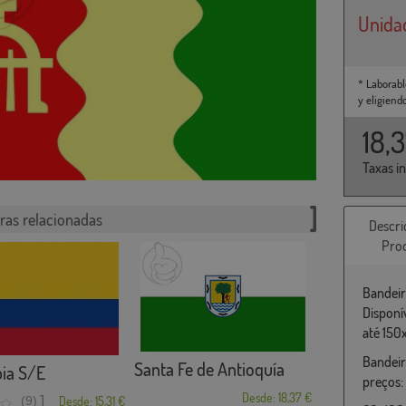
Unida
* Laborabl
y eligiend
18,
Taxas i
ras relacionadas
Descri
Pro
Bandeir
Disponí
até 150
Bandeir
Santa Fe de Antioquía
ia S/E
preços:
Desde: 18,37 €
]
(9)
Desde: 15,31 €