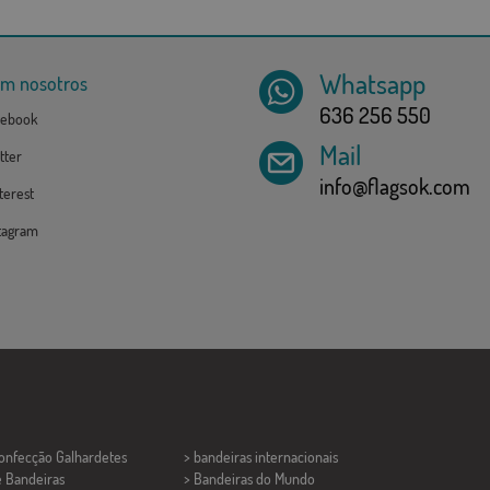
Whatsapp
om nosotros
636 256 550
ebook
Mail
tter
info@flagsok.com
erest
tagram
Confecção
Galhardetes
> bandeiras internacionais
e Bandeiras
> Bandeiras do Mundo