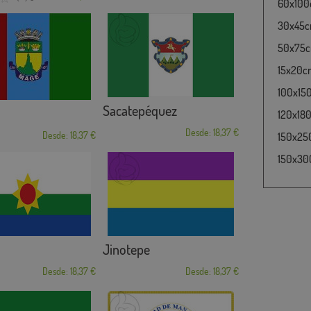
60x100c
30x45cm
50x75cm
15x20cm
100x15
Sacatepéquez
120x180
Desde: 18,37 €
Desde: 18,37 €
150x25
150x30
Jinotepe
Desde: 18,37 €
Desde: 18,37 €