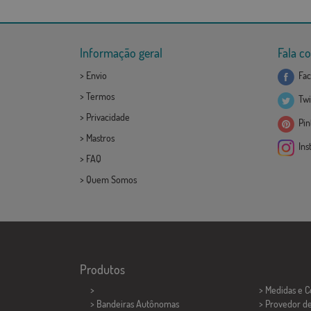
Informação geral
Fala c
>
Envio
Fac
>
Termos
Twi
>
Privacidade
Pint
>
Mastros
Ins
>
FAQ
>
Quem Somos
Produtos
>
> Medidas e 
> Bandeiras Autônomas
> Provedor d