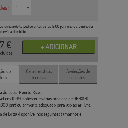
des:
es realizando tu pedido antes de las 12:00 para envío a península
o envío a domicilio.
37
€
ncluídas
ção do
Características
Avaliações de
duto
técnicas
clientes
a do Loiza. Puerto Rico.
vel em 100% poliéster e várias medidas de 060X100
x300 particularmente adequado para uso ao ar livre.
a de Loiza disponível nos seguintes tamanhos e