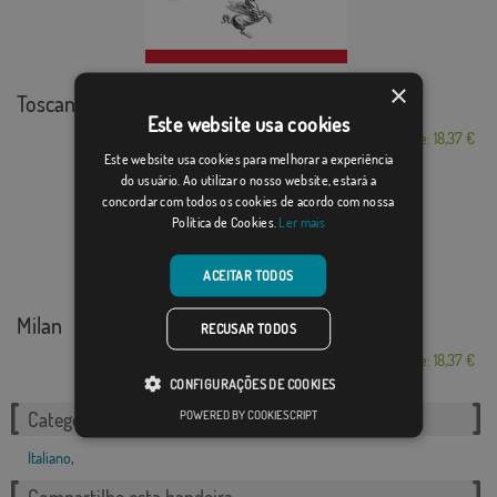
×
Toscana
Este website usa cookies
Desde: 18,37 €
Este website usa cookies para melhorar a experiência
do usuário. Ao utilizar o nosso website, estará a
concordar com todos os cookies de acordo com nossa
Política de Cookies.
Ler mais
ACEITAR TODOS
Milan
RECUSAR TODOS
Desde: 18,37 €
CONFIGURAÇÕES DE COOKIES
POWERED BY COOKIESCRIPT
Categorias relacionadas:
Italiano
,
Compartilhe esta bandeira