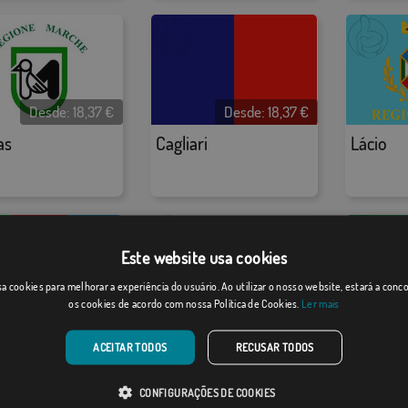
Desde:
18,37
€
Desde:
18,37
€
as
Cagliari
Lácio
Este website usa cookies
a cookies para melhorar a experiência do usuário. Ao utilizar o nosso website, estará a con
os cookies de acordo com nossa Política de Cookies.
Ler mais
Desde:
18,37
€
Desde:
18,37
€
ia
Toscana
Lombar
ACEITAR TODOS
RECUSAR TODOS
CONFIGURAÇÕES DE COOKIES