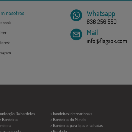
Whatsapp
om nosotros
636 256 550
cebook
Mail
tter
info@flagsok.com
terest
tagram
Confecção
Galhardetes
> bandeiras internacionais
e Bandeiras
> Bandeiras do Mundo
ndeira
> Bandeiras para lojas e fachadas
personalizada
> Bordado