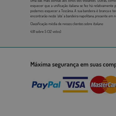
uma das mais bonitas aos olhos dos visitantes. Outras, co
esquecer que a unificação italiana se fez há relativament
podemos esquecer a Toscânia. A sua bandeira é branca e t
encontrarão neste ‘site’ a bandeira napolitana, presente em 
Classificação média de nossos clientes sobre
Italiano
4.81
sobre
5
(
32
votos)
Máxima segurança em suas co