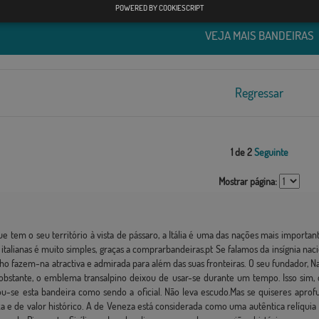
POWERED BY COOKIESCRIPT
VEJA MAIS BANDEIRAS
Regressar
1 de 2
Seguinte
Mostrar página:
em o seu território à vista de pássaro, a Itália é uma das nações mais importante
talianas é muito simples, graças a comprarbandeiras.pt Se falamos da insígnia n
elho fazem-na atractiva e admirada para além das suas fronteiras. O seu fundador,
bstante, o emblema transalpino deixou de usar-se durante um tempo. Isso sim, de
ou-se esta bandeira como sendo a oficial. Não leva escudo.Mas se quiseres aprof
leza e de valor histórico. A de Veneza está considerada como uma autêntica relíq