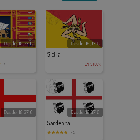
Desde:
18,37
€
Desde:
18,37
€
Sicilia
EN STOCK
/ 1
Desde:
18,37
€
Desde:
18,37
€
Sardenha
/ 2