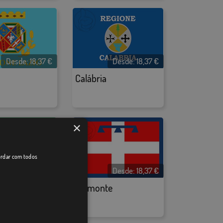
Desde:
18,37
€
Desde:
18,37
€
Calábria
×
cordar com todos
Desde:
18,37
€
Desde:
18,37
€
dia
Piemonte