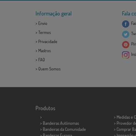
Informação geral
Fala c
>
Envio
Fa
>
Termos
Twi
>
Privacidade
Pin
>
Mastros
Ins
>
FAQ
>
Quem Somos
Produtos
>
> Medidas e 
> Bandeiras Autônomas
> Provedor d
> Bandeiras da Comunidade
> Comprar Ba
> Bandeiras Europa
> Impressão 