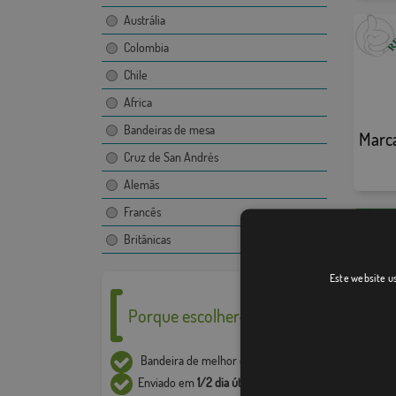
Austrália
Colombia
Chile
Africa
Bandeiras de mesa
Marc
Cruz de San Andrés
Alemãs
Francês
Britânicas
Este website us
Porque escolher-nos ___
Ligúr
Bandeira de melhor
qualidade
Enviado em
1/2 dia útil*