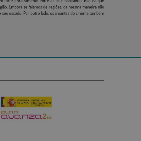
um forte enraizamento entre os seus habitantes. Não há que
região. Embora se falamos de regiões, da mesma maneira não
o seu escudo. Por outro lado, os amantes do cinema também