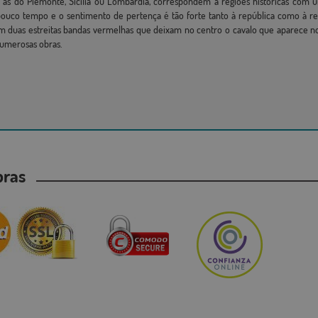
mo as do Piemonte, Sicília ou Lombardia, correspondem a regiões históricas com 
e pouco tempo e o sentimento de pertença é tão forte tanto à república como à 
em duas estreitas bandas vermelhas que deixam no centro o cavalo que aparece n
numerosas obras.
mpras