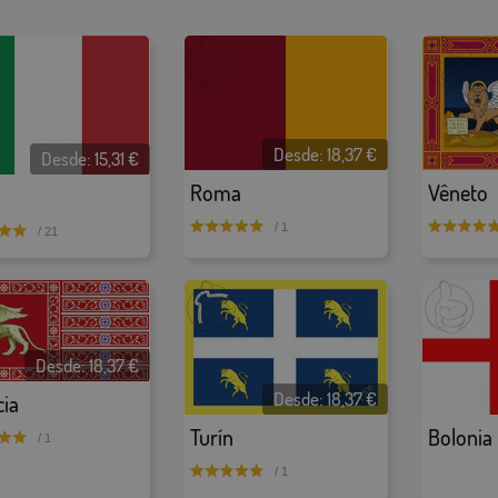
Desde:
18,37
€
Desde:
15,31
€
Roma
Vêneto
/ 1
/ 21
Desde:
18,37
€
Desde:
18,37
€
ia
Turín
Bolonia
/ 1
/ 1