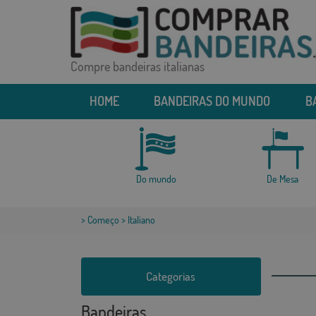
Compre bandeiras italianas
HOME
BANDEIRAS DO MUNDO
B
Do mundo
De Mesa
>
Começo
> Italiano
Categorias
Bandeiras