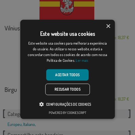
×
Vilnius
Este website usa cookies
Desde: 18,37 €
Este website usa cookies para melhorar a experiência
do usuário. Ao utilizar o nosso website, estará a
concordar com todos os cookies de acordo com nossa
Política de Cookies.
Ler mais
ACEITAR TODOS
Birgu
RECUSAR TODOS
Desde: 18,37 €
CONFIGURAÇÕES DE COOKIES
POWERED BY COOKIESCRIPT
Categorias relacionadas:
Europeu
,
Italiano
,
Compartilhe esta bandeira