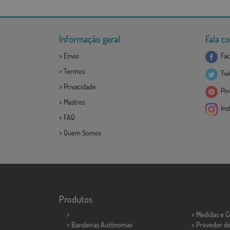
Informação geral
Fala c
>
Envio
Fac
>
Termos
Twi
>
Privacidade
Pint
>
Mastros
Ins
>
FAQ
>
Quem Somos
Produtos
>
> Medidas e 
> Bandeiras Autônomas
> Provedor d