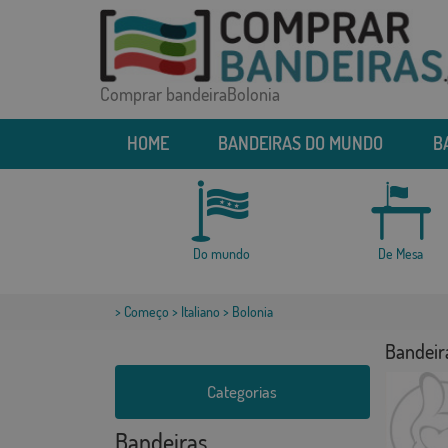
Comprar bandeiraBolonia
HOME
BANDEIRAS DO MUNDO
B
Do mundo
De Mesa
>
Começo
>
Italiano
> Bolonia
Bandeir
Categorias
Bandeiras