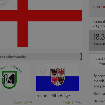
Unida
* Laborabl
y eligiend
18,
Taxas i
ras relacionadas
Descri
Pro
Bandeir
medidas
adequad
Bolonia 
Trentino-Alto Ádige
Bandeir
Desde: 18,37 €
Desde: 18,37 €