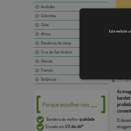
Austrália
Colombia
Chile
Este website us
Nápole
Africa
Bandeiras de mesa
Cruz de San Andrés
Catego
Alemãs
Italiano
,
Francês
Compar
Britânicas
As imag
bandeir
Porque escolher-nos ___
proibid
consent
Bandeira de melhor
qualidade
O desen
imagem,
Enviado em
1/2 dia útil*