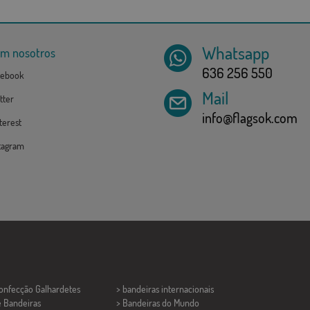
Whatsapp
om nosotros
636 256 550
ebook
Mail
tter
info@flagsok.com
erest
tagram
Confecção
Galhardetes
> bandeiras internacionais
e Bandeiras
> Bandeiras do Mundo