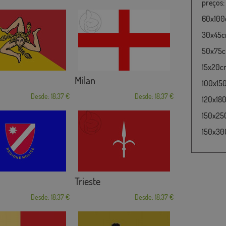
preços:
60x100c
30x45cm
50x75cm
15x20cm
Milan
100x15
Desde: 18,37 €
Desde: 18,37 €
120x180
150x25
150x30
Trieste
Desde: 18,37 €
Desde: 18,37 €