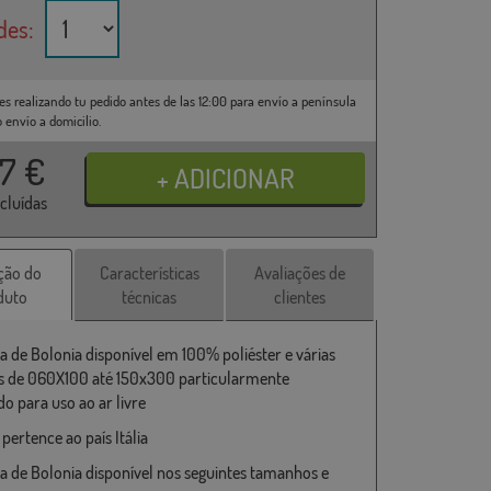
des:
es realizando tu pedido antes de las 12:00 para envío a península
o envío a domicilio.
37
€
ncluídas
ção do
Características
Avaliações de
duto
técnicas
clientes
a de Bolonia disponível em 100% poliéster e várias
 de 060X100 até 150x300 particularmente
o para uso ao ar livre
pertence ao país Itália
a de Bolonia disponível nos seguintes tamanhos e