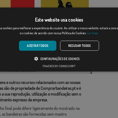
Este website usa cookies
a cookies para melhorar a experiência do usuário. Ao utilizar o nosso website, estará a con
s
Chianti
os cookies de acordo com nossa Política de Cookies.
Ler mais
Desde: 18,37 €
Desde: 18,37 €
ACEITAR TODOS
RECUSAR TODOS
rias relacionadas:
CONFIGURAÇÕES DE COOKIES
POWERED BY COOKIESCRIPT
tilhe esta bandeira
ens e outros recursos relacionados com as nossas
as são de propriedade de Comprarbandeiras.pt e é
o a sua reprodução, utilização e modificação sem o
imento expresso da empresa.
ho final pode diferir ligeiramente do mostrado na
 as bandeiras são fornecidas sem mastro.