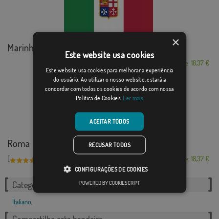
×
Marinha Mercante I...
Este website usa cookies
Desde: 18,37 €
Este website usa cookies para melhorar a experiência
do usuário. Ao utilizar o nosso website, estará a
concordar com todos os cookies de acordo com nossa
Política de Cookies.
Ler mais
ACEITAR TODOS
Roma
RECUSAR TODOS
[
]
(1)
Desde: 18,37 €
CONFIGURAÇÕES DE COOKIES
POWERED BY COOKIESCRIPT
Categorias relacionadas:
Italiano
,
Compartilhe esta bandeira