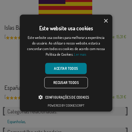
×
Islas Baleares
Este website usa cookies
[
]
(8)
Desde: 15,31 €
Este website usa cookies para melhorar a experiência
do usuário. Ao utilizar o nosso website, estará a
concordar com todos os cookies de acordo com nossa
Política de Cookies.
Ler mais
ACEITAR TODOS
RECUSAR TODOS
España Descuento
[
]
(1)
Desde: 15,31 €
CONFIGURAÇÕES DE COOKIES
POWERED BY COOKIESCRIPT
Categorias relacionadas:
Espanholas
,
Compartilhe esta bandeira