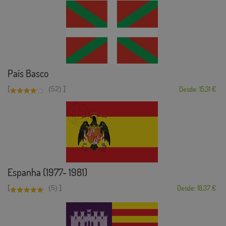
País Basco
[
]
(52)
Desde: 15,31 €
Espanha (1977- 1981)
[
]
(5)
Desde: 18,37 €