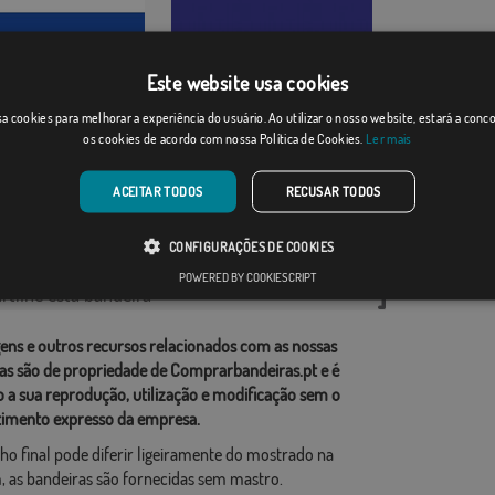
Este website usa cookies
arítima
a cookies para melhorar a experiência do usuário. Ao utilizar o nosso website, estará a con
Roxo
os cookies de acordo com nossa Política de Cookies.
Ler mais
Desde: 18,37 €
Desde: 18,37 €
ACEITAR TODOS
RECUSAR TODOS
rias relacionadas:
CONFIGURAÇÕES DE COOKIES
POWERED BY COOKIESCRIPT
tilhe esta bandeira
ens e outros recursos relacionados com as nossas
as são de propriedade de Comprarbandeiras.pt e é
o a sua reprodução, utilização e modificação sem o
imento expresso da empresa.
ho final pode diferir ligeiramente do mostrado na
 as bandeiras são fornecidas sem mastro.