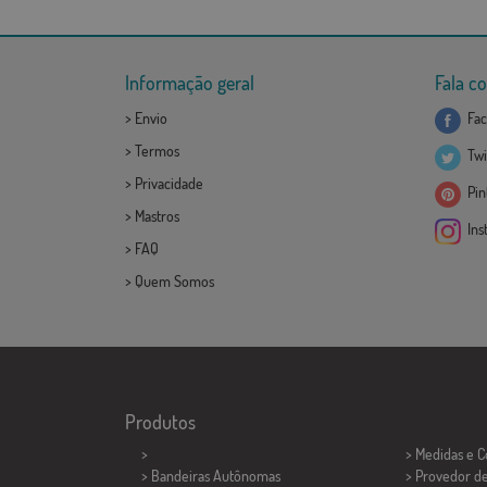
Informação geral
Fala c
>
Envio
Fac
>
Termos
Twi
>
Privacidade
Pint
>
Mastros
Ins
>
FAQ
>
Quem Somos
Produtos
>
> Medidas e 
> Bandeiras Autônomas
> Provedor d