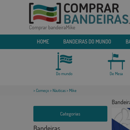
Comprar bandeiraMike
HOME
BANDEIRAS DO MUNDO
B
Do mundo
De Mesa
>
Começo
>
Náuticas
> Mike
Bandeir
Categorias
Bandeiras