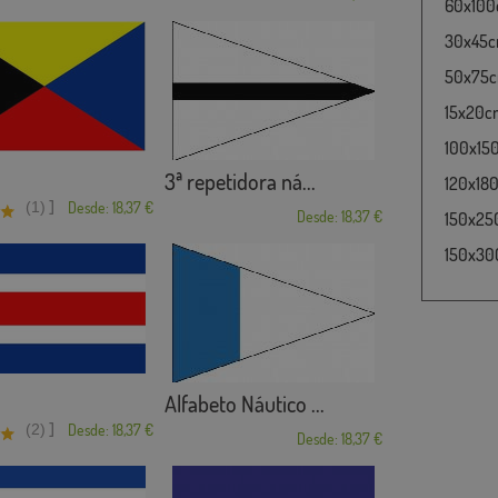
60x100c
30x45cm
50x75cm
15x20cm
100x15
3ª repetidora ná...
120x180
]
(1)
Desde: 18,37 €
Desde: 18,37 €
150x25
150x30
Alfabeto Náutico ...
]
(2)
Desde: 18,37 €
Desde: 18,37 €