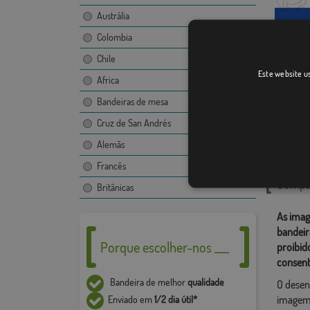
Austrália
Colombia
Chile
Lugo m
Este website us
Africa
Bandeiras de mesa
Cruz de San Andrés
Catego
Alemãs
Náuticas
,
Francês
Compar
Britânicas
As imag
bandeir
Porque escolher-nos ___
proibid
consent
Bandeira de melhor
qualidade
O desen
imagem,
Enviado em
1/2 dia útil*