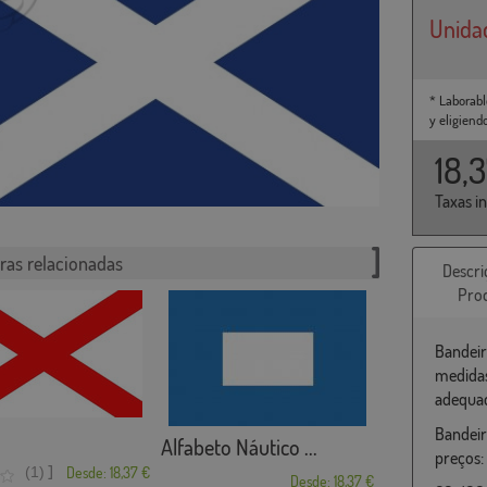
Unida
* Laborabl
y eligiend
18,
Taxas i
ras relacionadas
Descri
Pro
Bandeir
medidas
adequad
Bandeir
Alfabeto Náutico ...
preços:
]
(1)
Desde: 18,37 €
Desde: 18,37 €