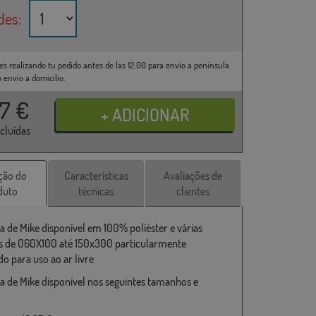
des:
es realizando tu pedido antes de las 12:00 para envío a península
o envío a domicilio.
37
€
ncluídas
ção do
Características
Avaliações de
duto
técnicas
clientes
a de Mike disponível em 100% poliéster e várias
 de 060X100 até 150x300 particularmente
o para uso ao ar livre
a de Mike disponível nos seguintes tamanhos e