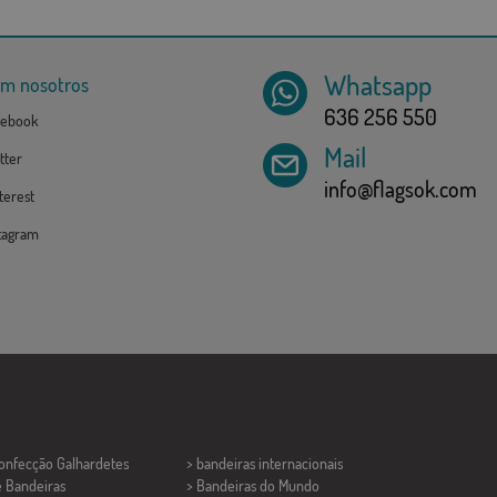
Whatsapp
om nosotros
636 256 550
ebook
Mail
tter
info@flagsok.com
erest
tagram
Confecção
Galhardetes
> bandeiras internacionais
e Bandeiras
> Bandeiras do Mundo