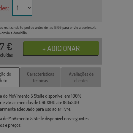
des:
es realizando tu pedido antes de las 12:00 para envío a península
o envío a domicilio.
37
€
ncluídas
ção do
Características
Avaliações de
duto
técnicas
clientes
a do MoVimento 5 Stelle disponível em 100%
er e várias medidas de 060X100 até 180x300
larmente adequado para uso ao ar livre.
a de MoVimento 5 Stelle disponível nos seguintes
s e preços: