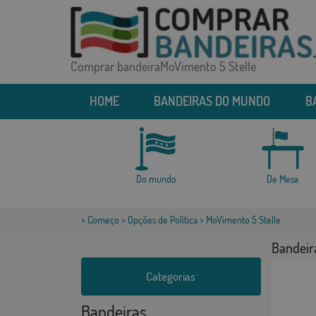
Comprar bandeiraMoVimento 5 Stelle
HOME
BANDEIRAS DO MUNDO
B
Do mundo
De Mesa
>
Começo
>
Opções de Política
> MoVimento 5 Stelle
Bandeir
Categorias
Bandeiras