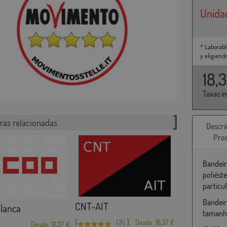
Unida
* Laborabl
y eligiend
18,
Taxas i
ras relacionadas
Descri
Pro
Bandeir
poliést
particu
Bandeir
CNT-AIT
lanca
tamanho
[
]
(3)
Desde: 18,37 €
Desde: 18,37 €