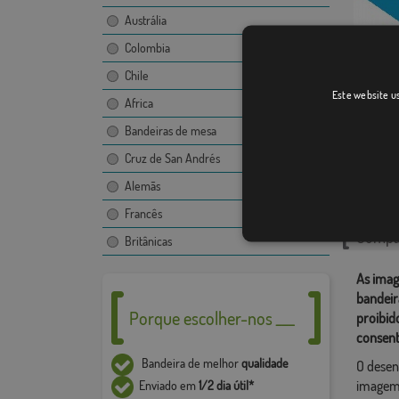
Austrália
Colombia
Chile
Este website us
Galicia
Africa
[
Bandeiras de mesa
Cruz de San Andrés
Catego
Alemãs
Opções d
Francês
Compar
Britânicas
As imag
bandeir
Porque escolher-nos ___
proibid
consent
Bandeira de melhor
qualidade
O desen
imagem,
Enviado em
1/2 dia útil*