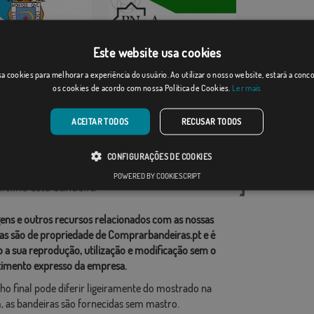
Este website usa cookies
Pueblo Nacionalist...
a cookies para melhorar a experiência do usuário. Ao utilizar o nosso website, estará a con
 Castelao
os cookies de acordo com nossa Política de Cookies.
Ler mais
Desde: 18,37 €
]
(19)
Desde: 18,37 €
ACEITAR TODOS
RECUSAR TODOS
rias relacionadas:
CONFIGURAÇÕES DE COOKIES
e Política
,
POWERED BY COOKIESCRIPT
tilhe esta bandeira
ens e outros recursos relacionados com as nossas
as são de propriedade de Comprarbandeiras.pt e é
o a sua reprodução, utilização e modificação sem o
imento expresso da empresa.
ho final pode diferir ligeiramente do mostrado na
 as bandeiras são fornecidas sem mastro.