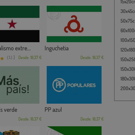
15x20cm
30x45cm
50x75cm
60x100c
100x15
lismo extre...
Inguchetia
120x180
]
(1)
Desde: 18,37 €
Desde: 18,37 €
150x25
150x30
180x300
200x300
s verde
PP azul
Desde: 18,37 €
Desde: 18,37 €