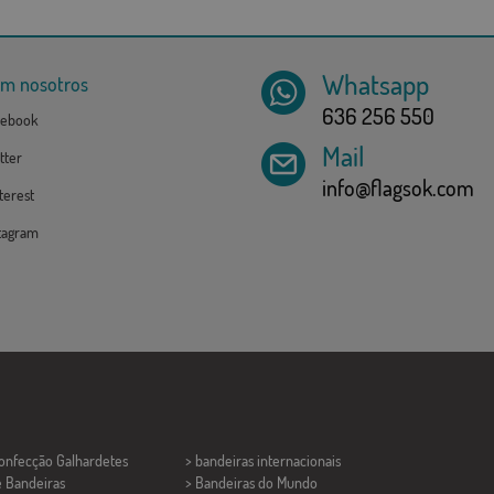
Whatsapp
om nosotros
636 256 550
ebook
Mail
tter
info@flagsok.com
erest
tagram
Confecção
Galhardetes
> bandeiras internacionais
e Bandeiras
> Bandeiras do Mundo