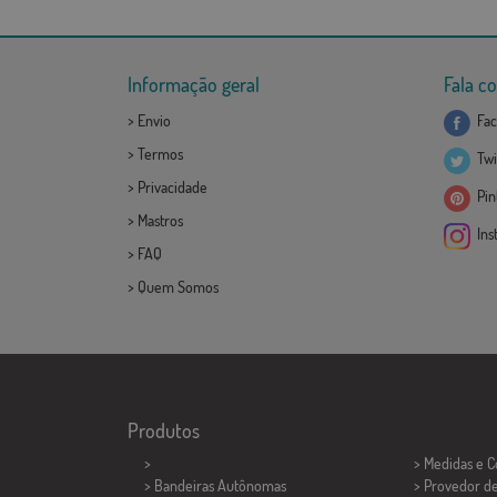
Informação geral
Fala c
>
Envio
Fac
>
Termos
Twi
>
Privacidade
Pint
>
Mastros
Ins
>
FAQ
>
Quem Somos
Produtos
>
> Medidas e 
> Bandeiras Autônomas
> Provedor d