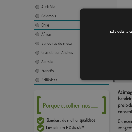
Austrália
Colombia
Chile
Baix Pa
Este website us
Africa
Bandeiras de mesa
Cruz de San Andrés
Catego
Alemãs
Localiza
Francês
Compar
Britânicas
As imag
bandeir
Porque escolher-nos ___
proibid
consent
Bandeira de melhor
qualidade
O desen
imagem,
Enviado em
1/2 dia útil*