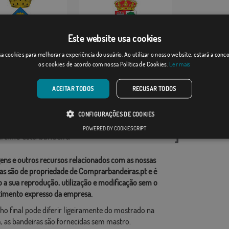
Este website usa cookies
llars
Rioseco de Tapia
a cookies para melhorar a experiência do usuário. Ao utilizar o nosso website, estará a con
os cookies de acordo com nossa Política de Cookies.
Ler mais
Desde: 18,37 €
Desde: 18,37 €
ACEITAR TODOS
RECUSAR TODOS
rias relacionadas:
CONFIGURAÇÕES DE COOKIES
ções
,
POWERED BY COOKIESCRIPT
tilhe esta bandeira
ens e outros recursos relacionados com as nossas
as são de propriedade de Comprarbandeiras.pt e é
o a sua reprodução, utilização e modificação sem o
imento expresso da empresa.
ho final pode diferir ligeiramente do mostrado na
 as bandeiras são fornecidas sem mastro.