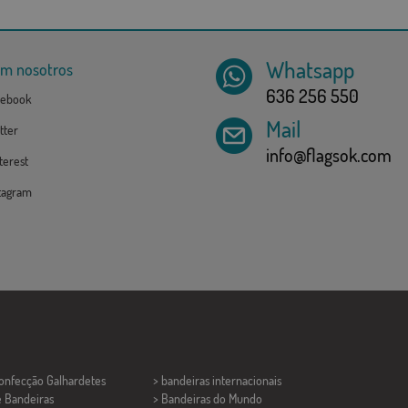
Whatsapp
om nosotros
636 256 550
ebook
Mail
tter
info@flagsok.com
erest
tagram
Confecção
Galhardetes
> bandeiras internacionais
e Bandeiras
> Bandeiras do Mundo