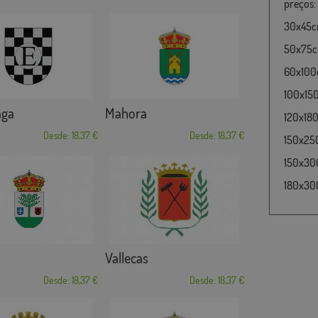
preços:
30x45cm
50x75cm
60x100c
100x15
aga
Mahora
120x180
Desde: 18,37 €
Desde: 18,37 €
150x25
150x30
180x300
Vallecas
Desde: 18,37 €
Desde: 18,37 €