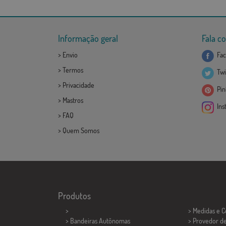
Informação geral
Fala c
>
Envio
Fac
>
Termos
Twi
>
Privacidade
Pint
>
Mastros
Ins
>
FAQ
>
Quem Somos
Produtos
>
> Medidas e 
> Bandeiras Autônomas
> Provedor d