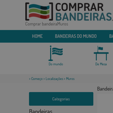
Comprar bandeiraMuros
HOME
BANDEIRAS DO MUNDO
B
Do mundo
De Mesa
>
Começo
>
Localizações
> Muros
Bandeir
Categorias
Bandeiras