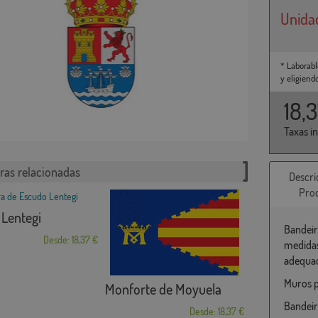
Unida
* Laborabl
y eligiend
18,
Taxas i
ras relacionadas
Descri
Pro
Lentegi
Bandeir
Desde: 18,37 €
medidas
adequad
Muros p
Monforte de Moyuela
Bandeir
Desde: 18,37 €