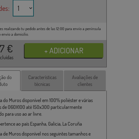
des:
es realizando tu pedido antes de las 12:00 para envío a península
o envío a domicilio.
37
€
ncluídas
ção do
Características
Avaliações de
duto
técnicas
clientes
a do Muros disponível em 100% poliéster e várias
 de 060X100 até 150x300 particularmente
o para uso ao ar livre.
ertence ao país Espanha, Galicia, La Coruña
a de Muros disponível nos seguintes tamanhos e