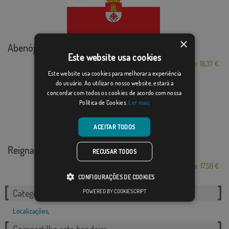
×
Abenójar
Este website usa cookies
Desde: 18,37 €
Este website usa cookies para melhorar a experiência
do usuário. Ao utilizar o nosso website, estará a
concordar com todos os cookies de acordo com nossa
Política de Cookies.
Ler mais
ACEITAR TODOS
Reignac-sur-Indre
RECUSAR TODOS
Desde: 17,59 €
CONFIGURAÇÕES DE COOKIES
POWERED BY COOKIESCRIPT
Categorias relacionadas:
Localizações
,
Compartilhe esta bandeira