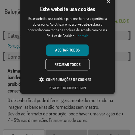
×
Este website usa cookies
Balugães
Este website usa cookies para melhorar a experiência
Desde: 13,18 €
do usuário. Ao utilizar o nosso website, estará a
concordar com todos os cookies de acordo com nossa
Categorias relacionadas:
Política de Cookies.
Ler mais
Portuguesa
,
ACEITAR TODOS
Compartilhe esta bandeira
RECUSAR TODOS
As imagens e outros recursos relacionados com as nossas
bandeiras são de propriedade de Comprarbandeiras.pt e é
CONFIGURAÇÕES DE COOKIES
proibido a sua reprodução, utilização e modificação sem o
POWERED BY COOKIESCRIPT
consentimento expresso da empresa.
O desenho final pode diferir ligeiramente do mostrado na
imagem, as bandeiras são fornecidas sem mastro.
Devido ao formato de produção, pode haver uma variação de +
/ - 5% nas dimensões finais e tons de cores.