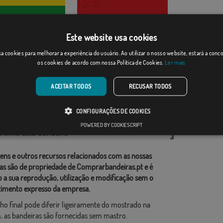
Este website usa cookies
San Ramón
a cookies para melhorar a experiência do usuário. Ao utilizar o nosso website, estará a con
os cookies de acordo com nossa Política de Cookies.
Ler mais
Desde: 18,37 €
Desde: 18,37 €
ACEITAR TODOS
RECUSAR TODOS
rias relacionadas:
CONFIGURAÇÕES DE COOKIES
do Sul
,
Colombia
,
POWERED BY COOKIESCRIPT
tilhe esta bandeira
ens e outros recursos relacionados com as nossas
as são de propriedade de Comprarbandeiras.pt e é
o a sua reprodução, utilização e modificação sem o
imento expresso da empresa.
ho final pode diferir ligeiramente do mostrado na
 as bandeiras são fornecidas sem mastro.