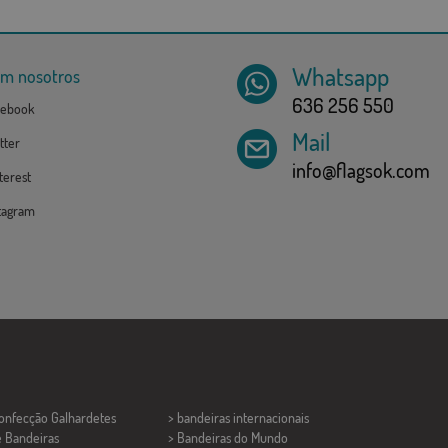
Whatsapp
om nosotros
636 256 550
ebook
Mail
tter
info@flagsok.com
erest
tagram
Confecção
Galhardetes
> bandeiras internacionais
e Bandeiras
> Bandeiras do Mundo