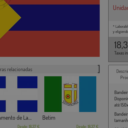
Unida
* Laborabl
y eligiend
18,
Taxas i
ras relacionadas
Descri
Pro
Bandeir
Disponí
até 150
Bandeir
mento de La...
Betim
tamanho
Desde: 18,37 €
Desde: 18,37 €