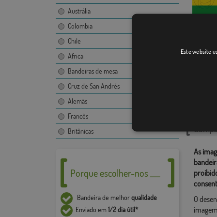
Austrália
Colombia
Chile
Ibagué
Este website us
Africa
Bandeiras de mesa
Cruz de San Andrés
Catego
Alemãs
Ámérica 
Francês
Compar
Britânicas
As imag
bandeir
Porque escolher-nos ___
proibid
consent
Bandeira de melhor
qualidade
O desen
imagem,
Enviado em
1/2 dia útil*