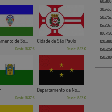
60x100c
30x45cm
50x75cm
15x20cm
100x15
mento de So...
Cidade de São Paulo
120x180
Desde: 18,37 €
Desde: 18,37 €
150x25
150x30
n
Departamento de No...
Desde: 18,37 €
Desde: 18,37 €