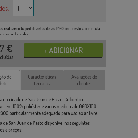
des:
es realizando tu pedido antes de las 12:00 para envío a península
o envío a domicilio.
37
€
ncluídas
ção do
Características
Avaliações de
duto
técnicas
clientes
a do cidade de San Juan de Pasto, Colombia.
vel em 100% poliéster e várias medidas de 060X100
x300 particularmente adequado para uso ao ar livre.
a de San Juan de Pasto disponível nos seguintes
s e preços: