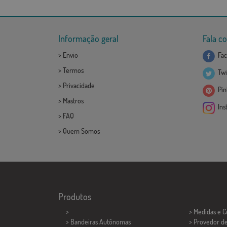
Informação geral
Fala c
>
Envio
Fac
>
Termos
Twi
>
Privacidade
Pint
>
Mastros
Ins
>
FAQ
>
Quem Somos
Produtos
>
> Medidas e 
> Bandeiras Autônomas
> Provedor d