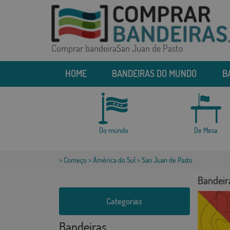
Comprar bandeiraSan Juan de Pasto
HOME
BANDEIRAS DO MUNDO
B
Do mundo
De Mesa
>
Começo
>
Ámérica do Sul
> San Juan de Pasto
Bandeir
Categorias
Bandeiras