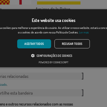
a
Amigos de la Petan...
]
(30)
Desde: 18,37 €
Desde: 18,37 €
Este website usa cookies
a cookies para melhorar a experiência do usuário. Ao utilizar o nosso website, estará a con
os cookies de acordo com nossa Política de Cookies.
Ler mais
ACEITAR TODOS
RECUSAR TODOS
CONFIGURAÇÕES DE COOKIES
da de solte...
Esencia motera
POWERED BY COOKIESCRIPT
[
]
Desde: 18,37 €
(1)
Desde: 18,37 €
rias relacionadas:
izado
,
tilhe esta bandeira
ens e outros recursos relacionados com as nossas