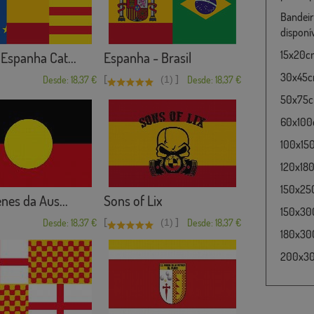
Bandeir
disponí
15x20cm
Espanha Cat...
Espanha - Brasil
30x45cm
[
]
Desde: 18,37 €
(1)
Desde: 18,37 €
50x75cm
60x100c
100x15
120x180
150x25
nes da Aus...
Sons of Lix
150x30
[
]
Desde: 18,37 €
(1)
Desde: 18,37 €
180x300
200x300