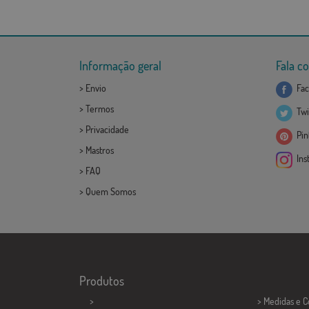
Informação geral
Fala c
>
Envio
Fac
>
Termos
Twi
>
Privacidade
Pint
>
Mastros
Ins
>
FAQ
>
Quem Somos
Produtos
>
> Medidas e 