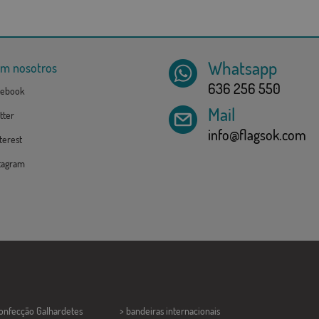
Whatsapp
om nosotros
636 256 550
ebook
Mail
tter
info@flagsok.com
erest
tagram
Confecção
Galhardetes
> bandeiras internacionais