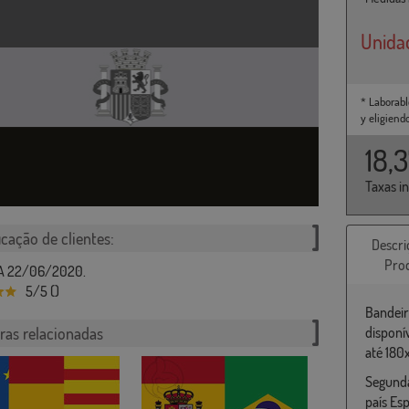
Unida
* Laborabl
y eligiend
18,
Taxas i
icação de clientes:
Descri
Pro
A 22/06/2020.
5/5 ()
Bandeir
ras relacionadas
disponí
até 180
Segunda
país Es