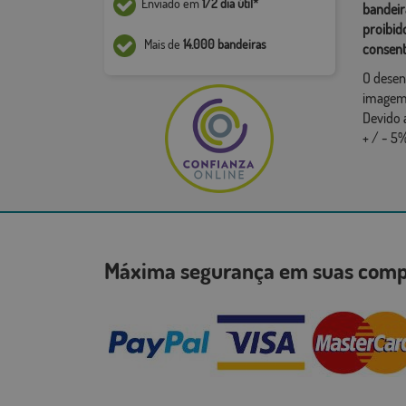
Enviado em
1/2 dia útil*
bandeir
proibid
Mais de
14.000 bandeiras
consent
O desen
imagem,
Devido 
+ / - 5%
Máxima segurança em suas co