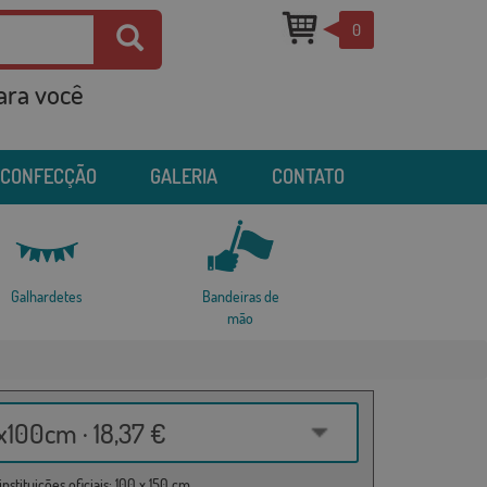
0
para você
 CONFECÇÃO
GALERIA
CONTATO
Galhardetes
Bandeiras de
mão
100cm · 18,37 €
nstituições oficiais: 100 x 150 cm