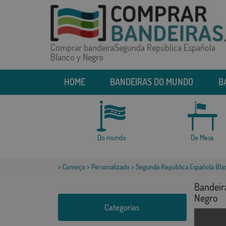
Comprar bandeiraSegunda República Española
Blanco y Negro
HOME
BANDEIRAS DO MUNDO
B
Do mundo
De Mesa
>
Começo
>
Personalizado
> Segunda República Española Bla
Bandeir
Negro
Categorias