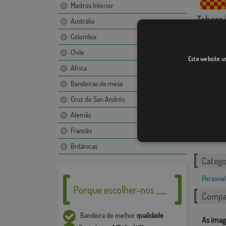
Mastros Interior
Tabarni
Austrália
[
Colombia
Chile
Este website us
Africa
Bandeiras de mesa
Cruz de San Andrés
Alemãs
Despedi
Francês
Britânicas
Catego
Personal
Porque escolher-nos ___
Compar
Bandeira de melhor
qualidade
As imag