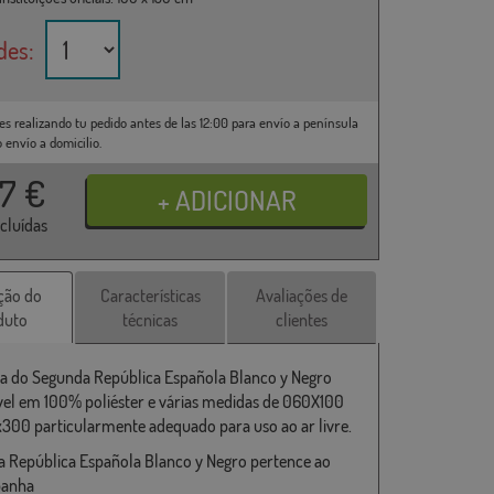
des:
es realizando tu pedido antes de las 12:00 para envío a península
o envío a domicilio.
37
€
ncluídas
ção do
Características
Avaliações de
duto
técnicas
clientes
a do Segunda República Española Blanco y Negro
vel em 100% poliéster e várias medidas de 060X100
x300 particularmente adequado para uso ao ar livre.
 República Española Blanco y Negro pertence ao
panha