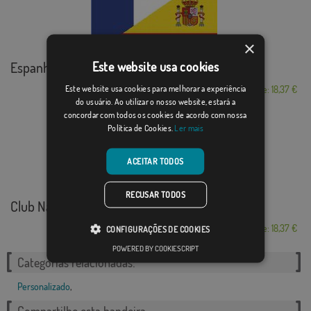
×
Espanha France
Este website usa cookies
Este website usa cookies para melhorar a experiência
Desde: 18,37 €
do usuário. Ao utilizar o nosso website, estará a
concordar com todos os cookies de acordo com nossa
Política de Cookies.
Ler mais
ACEITAR TODOS
RECUSAR TODOS
Club Natación Cádiz
Desde: 18,37 €
CONFIGURAÇÕES DE COOKIES
POWERED BY COOKIESCRIPT
Categorias relacionadas:
Personalizado
,
Compartilhe esta bandeira