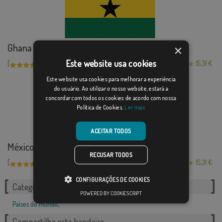
Ghana
×
Este website usa cookies
[
]
(1)
Desde: 15,31 €
Este website usa cookies para melhorar a experiência
do usuário. Ao utilizar o nosso website, estará a
concordar com todos os cookies de acordo com nossa
Política de Cookies.
Ler mais
ACEITAR TODOS
México
RECUSAR TODOS
[
]
(11)
Desde: 15,31 €
CONFIGURAÇÕES DE COOKIES
Categorias relacionadas:
POWERED BY COOKIESCRIPT
Países do mundo
,
Compartilhe esta bandeira