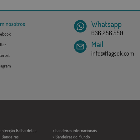
Whatsapp
om nosotros
636 256 550
ebook
Mail
tter
info@flagsok.com
erest
tagram
Confecção
Galhardetes
> bandeiras internacionais
e Bandeiras
> Bandeiras do Mundo