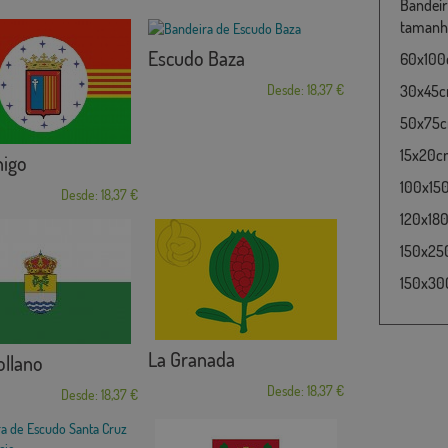
Bandeir
tamanho
Escudo Baza
60x100c
Desde: 18,37 €
30x45cm
50x75cm
15x20cm
nigo
100x15
Desde: 18,37 €
120x180
150x25
150x30
La Granada
ollano
Desde: 18,37 €
Desde: 18,37 €