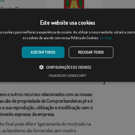
Santa Cruz ...
Desde: 18,37 €
Este website usa cookies
Arrasate/Mondragón
a cookies para melhorar a experiência do usuário. Ao utilizar o nosso website, estará a con
os cookies de acordo com nossa Política de Cookies.
Ler mais
Desde: 18,37 €
ACEITAR TODOS
RECUSAR TODOS
rias relacionadas:
CONFIGURAÇÕES DE COOKIES
ções
,
POWERED BY COOKIESCRIPT
tilhe esta bandeira
ens e outros recursos relacionados com as nossas
as são de propriedade de Comprarbandeiras.pt e é
o a sua reprodução, utilização e modificação sem o
imento expresso da empresa.
ho final pode diferir ligeiramente do mostrado na
 as bandeiras são fornecidas sem mastro.