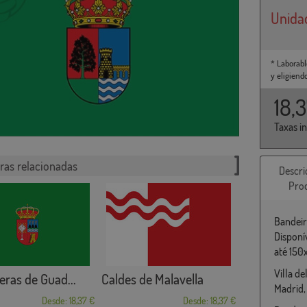
Unida
* Laborabl
y eligiend
18,
Taxas i
ras relacionadas
Descri
Pro
Bandeir
Disponí
até 150
Villa d
ras de Guad...
Caldes de Malavella
Madrid,
Desde: 18,37 €
Desde: 18,37 €