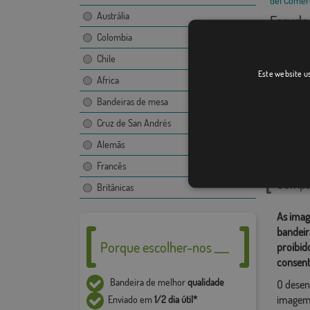
Austrália
Escudo 
Colombia
Chile
Este website us
Africa
Bandeiras de mesa
Cruz de San Andrés
Catego
Alemãs
Localiza
Francês
Compar
Britânicas
As imag
bandeir
Porque escolher-nos ___
proibid
consent
Bandeira de melhor
qualidade
O desen
imagem,
Enviado em
1/2 dia útil*