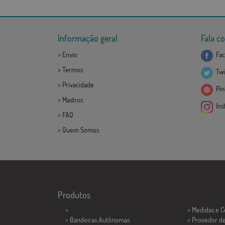
Informação geral
Fala c
>
Envio
Fac
>
Termos
Twi
>
Privacidade
Pint
>
Mastros
Ins
>
FAQ
>
Quem Somos
Produtos
>
> Medidas e 
> Bandeiras Autônomas
> Provedor d