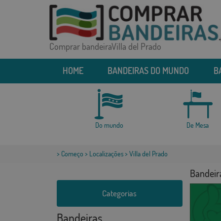
Comprar bandeiraVilla del Prado
HOME
BANDEIRAS DO MUNDO
B
Do mundo
De Mesa
>
Começo
>
Localizações
> Villa del Prado
Bandeira
Categorias
Bandeiras