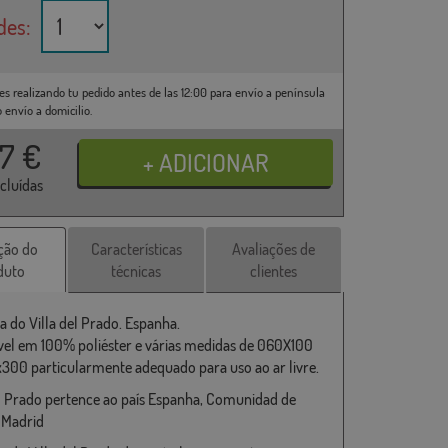
des:
es realizando tu pedido antes de las 12:00 para envío a península
o envío a domicilio.
37
€
ncluídas
ção do
Características
Avaliações de
duto
técnicas
clientes
a do Villa del Prado. Espanha.
vel em 100% poliéster e várias medidas de 060X100
x300 particularmente adequado para uso ao ar livre.
el Prado pertence ao país Espanha, Comunidad de
 Madrid